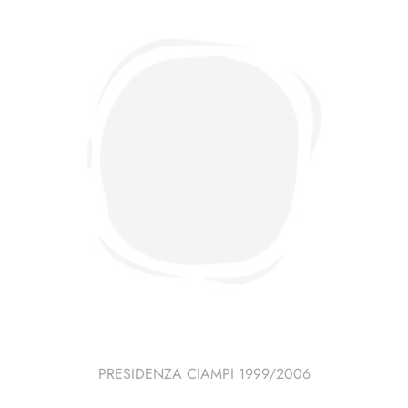
con
Charlène
Wittstock
quantità
PRESIDENZA CIAMPI 1999/2006