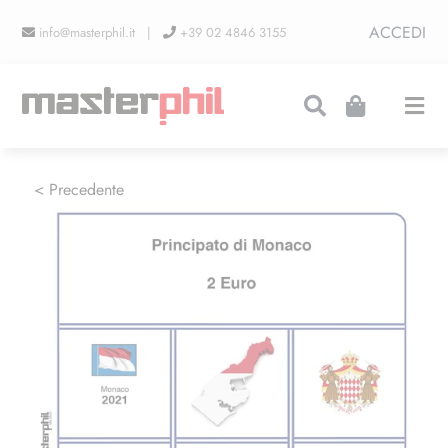
Salta
ACCEDI
info@masterphil.it |
+39 02 4846 3155
al
contenuto
Togg
Navi
PRODUZIONI
< Precedente
LINEA COLLEZIONISMO
FIERE
CONTATTI