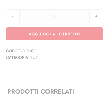
2021
pagina
per
AGGIUNGI AL CARRELLO
moneta
da
CODICE:
91/MC21
2
CATEGORIA:
TUTTI
Euro
Monaco
-
10°
anniv.
PRODOTTI CORRELATI
Matrimonio
principe
Alberto