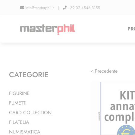
Salta
info@masterphil.it |
+39 02 4846 3155
al
contenuto
PR
< Precedente
CATEGORIE
FIGURINE
FUMETTI
CARD COLLECTION
FILATELIA
NUMISMATICA