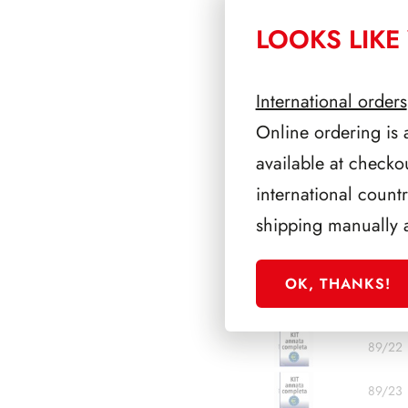
LOOKS LIKE 
89/15
89/16
International orders
89/17
Online ordering is 
available at checko
89/18
international count
89/19
shipping manually 
89/20
OK, THANKS!
89/21
89/22
89/23