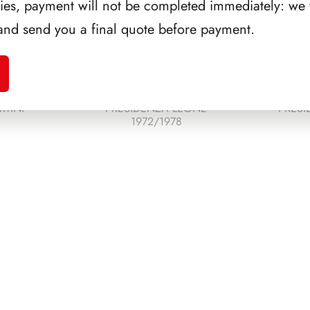
ries, payment will not be completed immediately: we w
and send you a final quote before payment.
RTINI
PRESIDENZA LEONE
PRESI
1972/1978