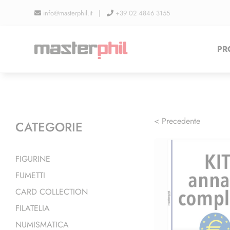
Salta
info@masterphil.it |
+39 02 4846 3155
al
contenuto
PR
< Precedente
CATEGORIE
FIGURINE
FUMETTI
CARD COLLECTION
FILATELIA
NUMISMATICA