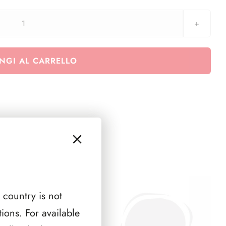
2024
completo
22
NGI AL CARRELLO
paesi
-
26
pagine
(5
zecche
Germania)
quantità
 country is not
ions. For available