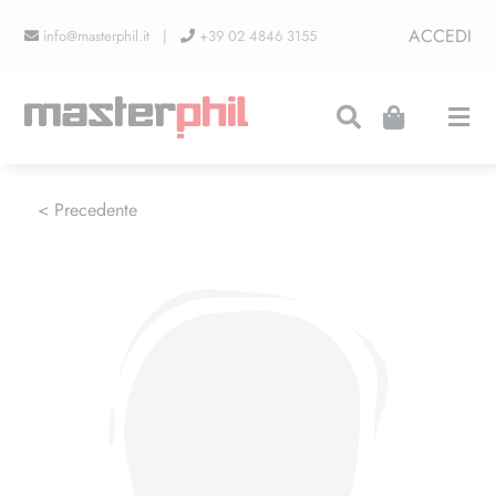
Salta
ACCEDI
info@masterphil.it |
+39 02 4846 3155
al
contenuto
Togg
Navi
PRODUZIONI
< Precedente
LINEA COLLEZIONISMO
FIERE
CONTATTI