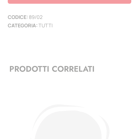
paesi
-
CODICE:
89/02
19
CATEGORIA:
TUTTI
pagine
(5
zecche
Germania)
quantità
PRODOTTI CORRELATI