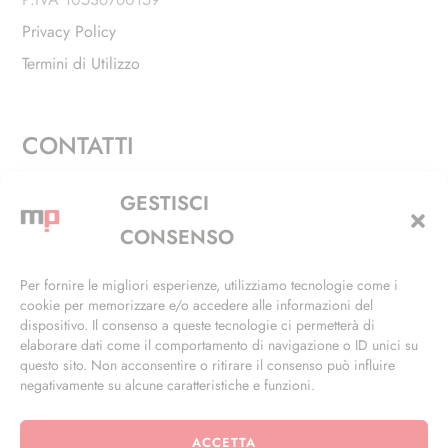
Privacy Policy
Termini di Utilizzo
CONTATTI
Via Alfieri, 27 - Trezzano Sul Naviglio (MI)
GESTISCI
+39 02 4846 3155
CONSENSO
+39 02 4846 3148
Per fornire le migliori esperienze, utilizziamo tecnologie come i
cookie per memorizzare e/o accedere alle informazioni del
info@masterphil.it
dispositivo. Il consenso a queste tecnologie ci permetterà di
elaborare dati come il comportamento di navigazione o ID unici su
questo sito. Non acconsentire o ritirare il consenso può influire
negativamente su alcune caratteristiche e funzioni.
ACCETTA