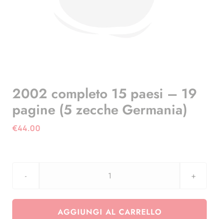
2002 completo 15 paesi – 19
pagine (5 zecche Germania)
€
44.00
2002
completo
15
AGGIUNGI AL CARRELLO