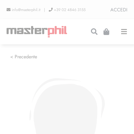
Salta
ACCEDI
info@masterphil.it |
+39 02 4846 3155
al
contenuto
Togg
Navi
PRODUZIONI
< Precedente
LINEA COLLEZIONISMO
FIERE
CONTATTI