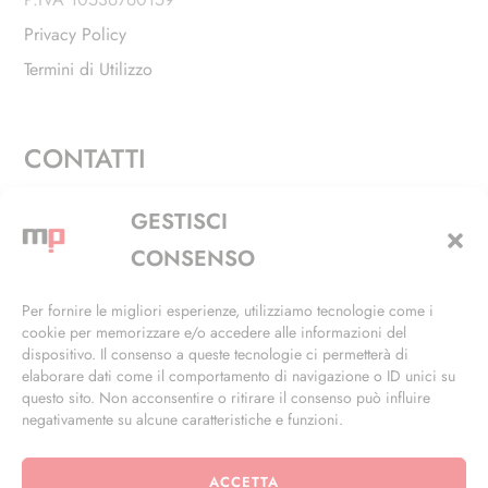
Privacy Policy
Termini di Utilizzo
CONTATTI
Via Alfieri, 27 - Trezzano Sul Naviglio (MI)
GESTISCI
+39 02 4846 3155
CONSENSO
+39 02 4846 3148
Per fornire le migliori esperienze, utilizziamo tecnologie come i
cookie per memorizzare e/o accedere alle informazioni del
info@masterphil.it
dispositivo. Il consenso a queste tecnologie ci permetterà di
elaborare dati come il comportamento di navigazione o ID unici su
questo sito. Non acconsentire o ritirare il consenso può influire
negativamente su alcune caratteristiche e funzioni.
ACCETTA