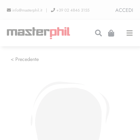
Salta
ACCEDI
info@masterphil.it |
+39 02 4846 3155
al
contenuto
Togg
Navi
PRODUZIONI
< Precedente
LINEA COLLEZIONISMO
FIERE
CONTATTI