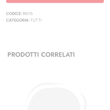
paesi
-
CODICE:
89/15
26
CATEGORIA:
TUTTI
pagine
(5
zecche
Germania)
quantità
PRODOTTI CORRELATI