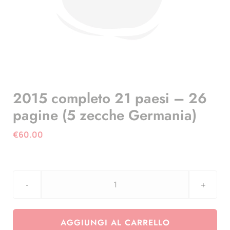
2015 completo 21 paesi – 26
pagine (5 zecche Germania)
€
60.00
2015
completo
21
AGGIUNGI AL CARRELLO