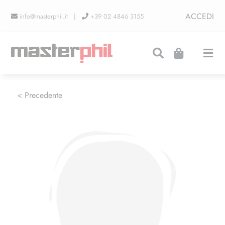
Salta
ACCEDI
info@masterphil.it |
+39 02 4846 3155
al
contenuto
Togg
Navi
PRODUZIONI
< Precedente
LINEA COLLEZIONISMO
FIERE
CONTATTI