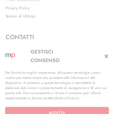
Privacy Policy
Termini di Utilizzo
CONTATTI
Via Alfieri, 27 - Trezzano Sul Naviglio (MI)
GESTISCI
+39 02 4846 3155
CONSENSO
+39 02 4846 3148
Per fornire le migliori esperienze, utilizziamo tecnologie come i
cookie per memorizzare e/o accedere alle informazioni del
info@masterphil.it
dispositivo. Il consenso a queste tecnologie ci permetterà di
elaborare dati come il comportamento di navigazione o ID unici su
questo sito. Non acconsentire o ritirare il consenso può influire
negativamente su alcune caratteristiche e funzioni.
ACCETTA