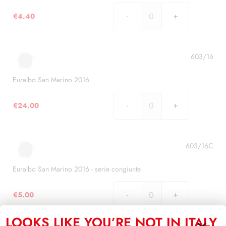
€
4.40
Euralbo
San
Marino
2015
603/16
-
serie
Euralbo San Marino 2016
congiunte
quantità
€
24.00
Euralbo
San
Marino
2016
603/16C
quantità
Euralbo San Marino 2016 - serie congiunte
€
5.00
Euralbo
San
LOOKS LIKE YOU’RE NOT IN ITALY
Marino