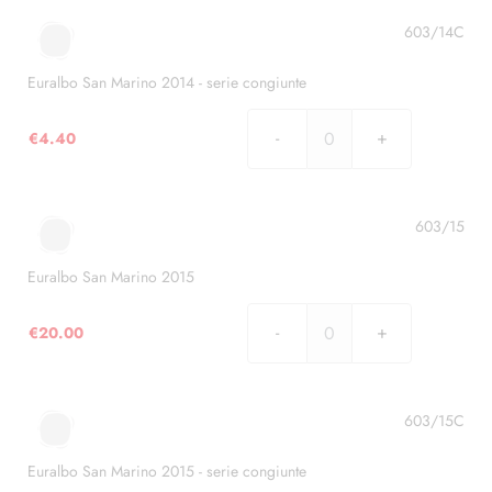
Marino
2014
603/14C
quantità
Euralbo San Marino 2014 - serie congiunte
€
4.40
Euralbo
San
Marino
2014
603/15
-
serie
Euralbo San Marino 2015
congiunte
quantità
€
20.00
Euralbo
San
Marino
2015
603/15C
quantità
Euralbo San Marino 2015 - serie congiunte