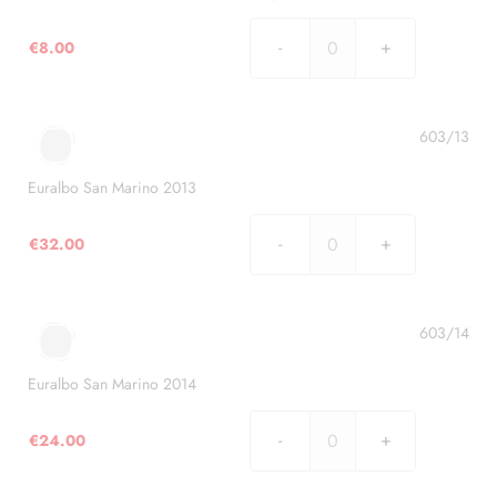
€
8.00
Euralbo
San
Marino
2013
603/13
-
serie
Euralbo San Marino 2013
congiunte
quantità
€
32.00
Euralbo
San
Marino
2013
603/14
quantità
Euralbo San Marino 2014
€
24.00
Euralbo
San