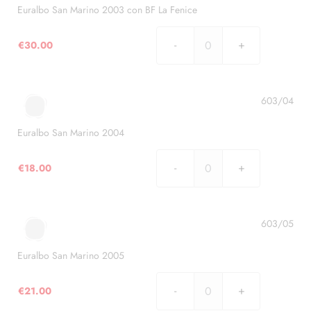
Euralbo San Marino 2003 con BF La Fenice
€
30.00
Euralbo
San
Marino
2003
603/04
con
BF
Euralbo San Marino 2004
La
Fenice
€
18.00
Euralbo
quantità
San
Marino
2004
603/05
quantità
Euralbo San Marino 2005
€
21.00
Euralbo