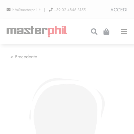
Salta
ACCEDI
info@masterphil.it |
+39 02 4846 3155
al
contenuto
Togg
Navi
PRODUZIONI
< Precedente
LINEA COLLEZIONISMO
FIERE
CONTATTI