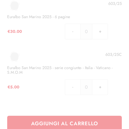
2024
603/25
-
serie
Euralbo San Marino 2025 - 6 pagine
congiunte-
Italia
€
30.00
Euralbo
-
San
S.M.O.M
Marino
–
2025
603/25C
Vaticano
-
quantità
6
Euralbo San Marino 2025 - serie congiunte- - Italia - Vaticano -
S.M.O.M
pagine
quantità
€
5.00
Euralbo
San
Marino
2025
-
AGGIUNGI AL CARRELLO
serie