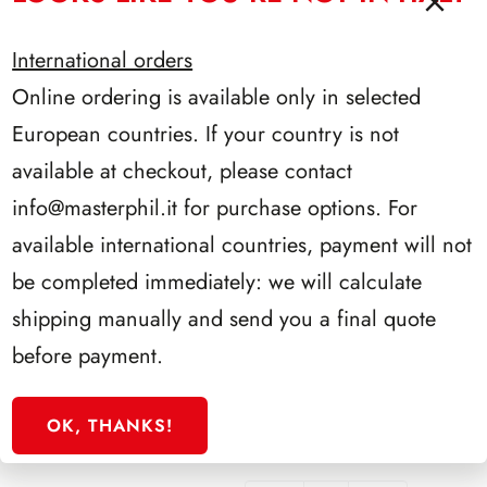
2016
603/17
-
International orders
serie
Euralbo San Marino 2017
Online ordering is available only in selected
congiunte
quantità
€
22.00
European countries. If your country is not
Euralbo
San
available at checkout, please contact
Marino
info@masterphil.it
for purchase options. For
2017
603/18
quantità
available international countries, payment will not
Euralbo San Marino 2018
be completed immediately: we will calculate
shipping manually and send you a final quote
€
26.00
Euralbo
before payment.
San
Marino
2018
603/19
OK, THANKS!
quantità
Euralbo San Marino 2019