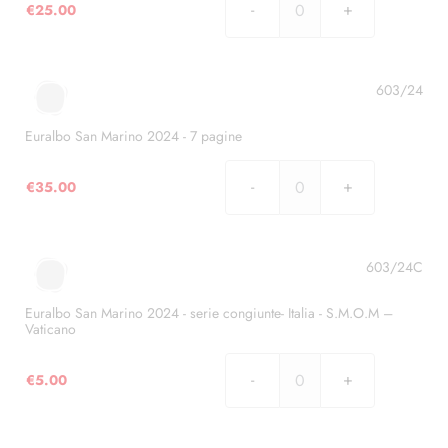
€
25.00
Euralbo
San
Marino
2023
603/24
-
5
Euralbo San Marino 2024 - 7 pagine
pagine
quantità
€
35.00
Euralbo
San
Marino
2024
603/24C
-
7
Euralbo San Marino 2024 - serie congiunte- Italia - S.M.O.M –
Vaticano
pagine
quantità
€
5.00
Euralbo
San
Marino