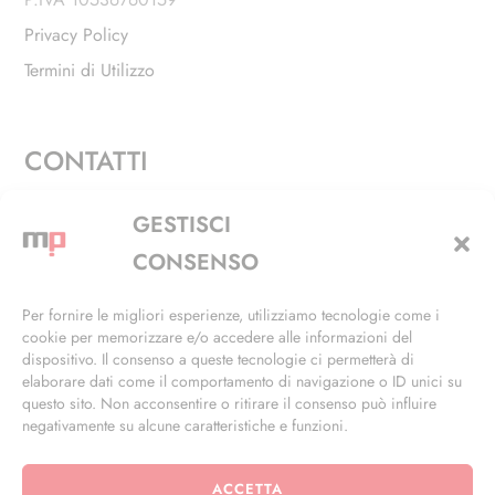
Privacy Policy
Termini di Utilizzo
CONTATTI
Via Alfieri, 27 - Trezzano Sul Naviglio (MI)
GESTISCI
+39 02 4846 3155
CONSENSO
+39 02 4846 3148
Per fornire le migliori esperienze, utilizziamo tecnologie come i
cookie per memorizzare e/o accedere alle informazioni del
info@masterphil.it
dispositivo. Il consenso a queste tecnologie ci permetterà di
elaborare dati come il comportamento di navigazione o ID unici su
questo sito. Non acconsentire o ritirare il consenso può influire
negativamente su alcune caratteristiche e funzioni.
ACCETTA