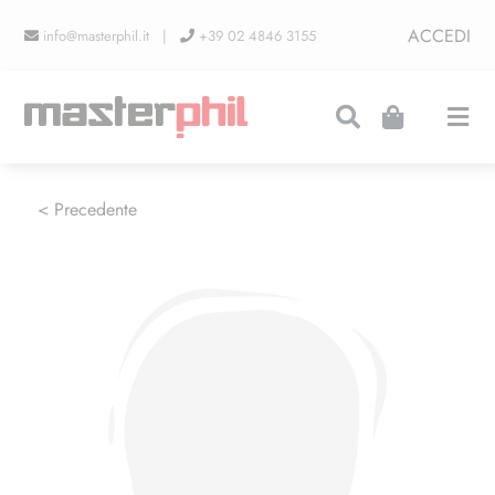
Salta
ACCEDI
info@masterphil.it |
+39 02 4846 3155
al
contenuto
Togg
Navi
PRODUZIONI
< Precedente
LINEA COLLEZIONISMO
FIERE
CONTATTI