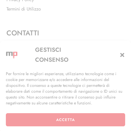
Termini di Utilizzo
CONTATTI
Via Alfieri, 27 - Trezzano Sul Naviglio (MI)
GESTISCI
+39 02 4846 3155
CONSENSO
+39 02 4846 3148
Per fornire le migliori esperienze, utilizziamo tecnologie come i
cookie per memorizzare e/o accedere alle informazioni del
info@masterphil.it
dispositivo. Il consenso a queste tecnologie ci permetterà di
elaborare dati come il comportamento di navigazione o ID unici su
questo sito. Non acconsentire o ritirare il consenso può influire
negativamente su alcune caratteristiche e funzioni.
ACCETTA
© 2026 | All Rights Reserved | Powered by
Ramdac