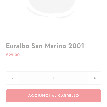
Euralbo San Marino 2001
€
29.00
Euralbo
San
Marino
AGGIUNGI AL CARRELLO
2001
quantità