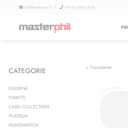
Salta
info@masterphil.it |
+39 02 4846 3155
al
contenuto
PR
< Precedente
CATEGORIE
FIGURINE
FUMETTI
CARD COLLECTION
FILATELIA
NUMISMATICA