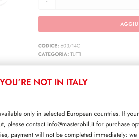
AGGIU
CODICE:
603/14C
CATEGORIA:
TUTTI
YOU’RE NOT IN ITALY
CORRELATI
available only in selected European countries. If your
ut, please contact
info@masterphil.it
for purchase opt
ries, payment will not be completed immediately: we w