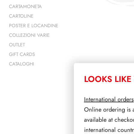
CARTAMONETA
CARTOLINE
POSTER E LOCANDINE
COLLEZIONI VARIE
OUTLET
GIFT CARDS
CATALOGHI
LOOKS LIKE 
PRODOTTI 
International orders
Online ordering is 
available at checko
international count