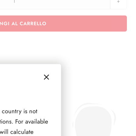
Euralbo
San
Marino
NGI AL CARRELLO
2014
-
serie
congiunte
quantità
 country is not
ions. For available
ill calculate