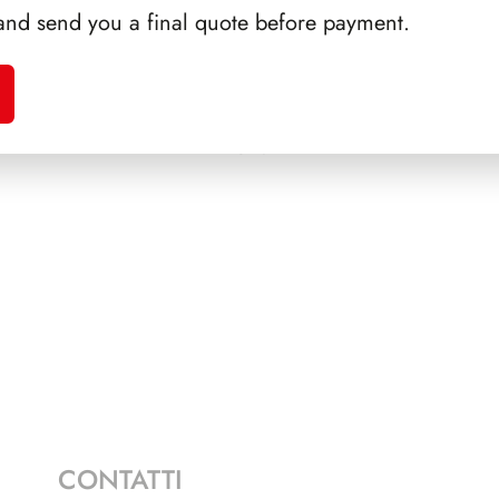
and send you a final quote before payment.
NICOLA
SFORZESCO ITALIA 1986
SFORZ
PAGINE 4
CONTATTI