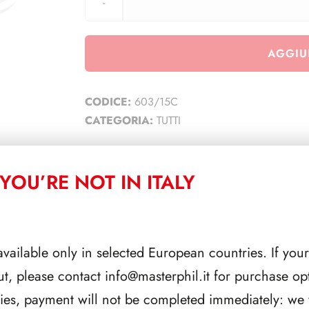
AGGIU
CODICE:
603/15C
CATEGORIA:
TUTTI
YOU’RE NOT IN ITALY
CORRELATI
available only in selected European countries. If your
ut, please contact
info@masterphil.it
for purchase opt
ries, payment will not be completed immediately: we w