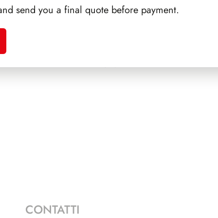
and send you a final quote before payment.
AMPI
SFORZESCO ITALIA 1995
PRES
PAGINE 7
CONTATTI