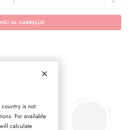
Euralbo
San
Marino
NGI AL CARRELLO
2015
-
serie
congiunte
quantità
 country is not
ions. For available
ill calculate