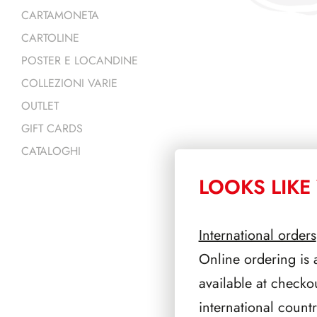
CARTAMONETA
CARTOLINE
POSTER E LOCANDINE
COLLEZIONI VARIE
OUTLET
GIFT CARDS
CATALOGHI
LOOKS LIKE 
PRODOTTI 
International orders
Online ordering is 
available at checko
international count