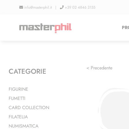
Salta
info@masterphil.it |
+39 02 4846 3155
al
contenuto
PR
< Precedente
CATEGORIE
FIGURINE
FUMETTI
CARD COLLECTION
FILATELIA
NUMISMATICA