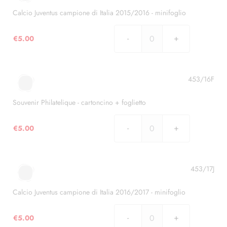
Italia
2014/2015
Calcio Juventus campione di Italia 2015/2016 - minifoglio
-
minifoglio
€
5.00
Calcio
quantità
Juventus
campione
di
453/16F
Italia
2015/2016
Souvenir Philatelique - cartoncino + foglietto
-
minifoglio
€
5.00
Souvenir
quantità
Philatelique
-
cartoncino
453/17J
+
foglietto
Calcio Juventus campione di Italia 2016/2017 - minifoglio
quantità
€
5.00
Calcio