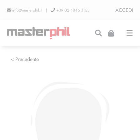
Salta
ACCEDI
info@masterphil.it |
+39 02 4846 3155
al
contenuto
Togg
Navi
PRODUZIONI
< Precedente
LINEA COLLEZIONISMO
FIERE
CONTATTI