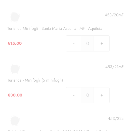
-
Sanremo
minifoglio
453/20MF
quantità
Turistica Minifogli - Santa Maria Assunta - MF - Aquileia
€
15.00
Turistica
Minifogli
-
Santa
453/21MF
Maria
Assunta
Turistica - Minifogli (6 minifogli)
-
MF
€
30.00
Turistica
-
-
Aquileia
Minifogli
quantità
(6
453/22c
minifogli)