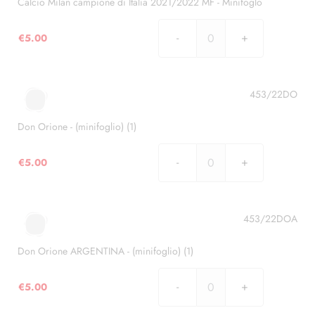
quantità
Calcio Milan campione di Italia 2021/2022 MF - Minifoglo
€
5.00
Calcio
Milan
campione
di
453/22DO
Italia
2021/2022
Don Orione - (minifoglio) (1)
MF
-
€
5.00
Don
Minifoglo
Orione
quantità
-
(minifoglio)
453/22DOA
(1)
quantità
Don Orione ARGENTINA - (minifoglio) (1)
€
5.00
Don
Orione