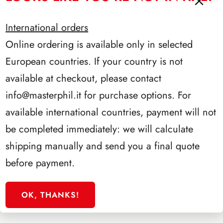
quantità
€
30.00
International orders
Minifogli
Carnevali
Online ordering is available only in selected
d’Italia-
European countries. If your country is not
(6
453/24C
minifogli)
available at checkout, please contact
(6)
Minifoglio Croce Rossa 2024
info@masterphil.it
for purchase options. For
quantità
€
5.00
available international countries, payment will not
Minifoglio
Croce
be completed immediately: we will calculate
Rossa
shipping manually and send you a final quote
2024
453/24I
quantità
before payment.
Minifoglio Inter Campione 2023/2024
OK, THANKS!
€
5.00
Minifoglio
Inter