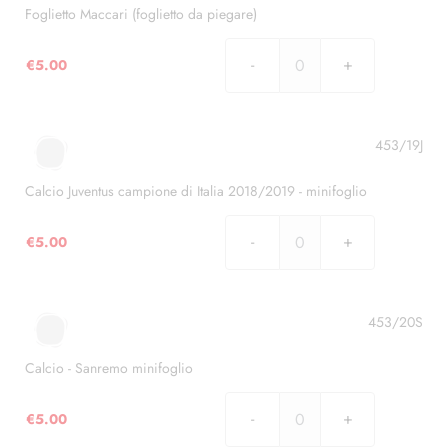
di
Foglietto Maccari (foglietto da piegare)
Carosello
-
€
5.00
Foglietto
minifoglio
Maccari
quantità
(foglietto
da
453/19J
piegare)
quantità
Calcio Juventus campione di Italia 2018/2019 - minifoglio
€
5.00
Calcio
Juventus
campione
di
453/20S
Italia
2018/2019
Calcio - Sanremo minifoglio
-
minifoglio
€
5.00
Calcio
quantità