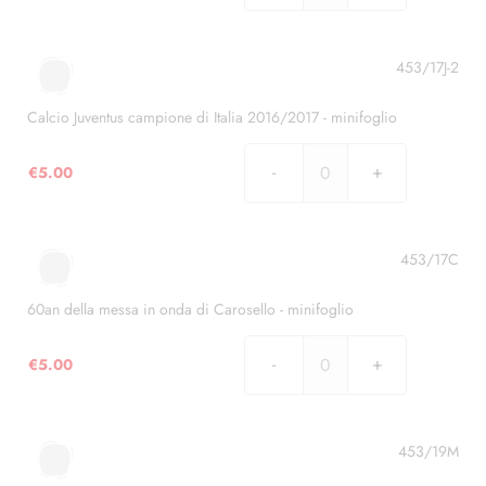
Juventus
campione
di
453/17J-2
Italia
2016/2017
Calcio Juventus campione di Italia 2016/2017 - minifoglio
-
minifoglio
€
5.00
Calcio
quantità
Juventus
campione
di
453/17C
Italia
2016/2017
60an della messa in onda di Carosello - minifoglio
-
minifoglio
€
5.00
60an
quantità
della
messa
in
453/19M
onda