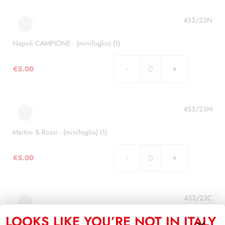
ARGENTINA
-
453/23N
(minifoglio)
(1)
Napoli CAMPIONE - (minifoglio) (1)
quantità
€
5.00
Napoli
CAMPIONE
-
(minifoglio)
453/23M
(1)
quantità
Martini & Rossi - (minifoglio) (1)
€
5.00
Martini
&
Rossi
-
453/23C
(minifoglio)
LOOKS LIKE YOU’RE NOT IN ITALY
(1)
Minifogli Carnevali d’Italia- (6 minifogli) (6)