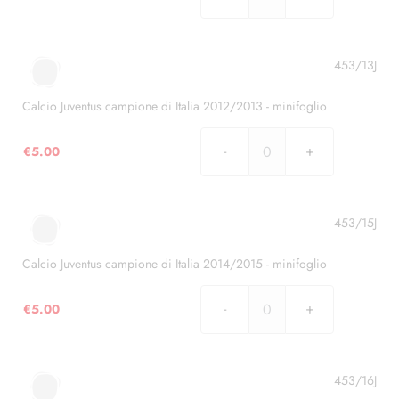
Calcio
Juventus
campione
di
453/13J
Italia
2013/2014
Calcio Juventus campione di Italia 2012/2013 - minifoglio
-
minifoglio
€
5.00
Calcio
quantità
Juventus
campione
di
453/15J
Italia
2012/2013
Calcio Juventus campione di Italia 2014/2015 - minifoglio
-
minifoglio
€
5.00
Calcio
quantità
Juventus
campione
di
453/16J