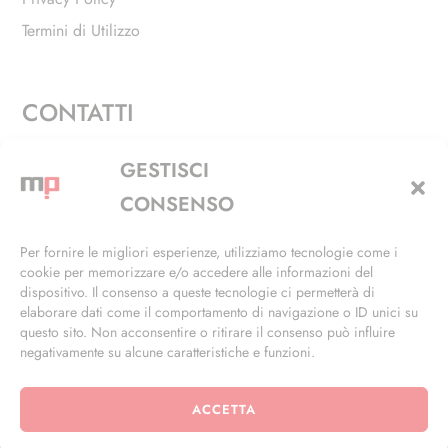
Termini di Utilizzo
CONTATTI
Via Alfieri, 27 - Trezzano Sul Naviglio (MI)
GESTISCI
+39 02 4846 3155
CONSENSO
+39 02 4846 3148
Per fornire le migliori esperienze, utilizziamo tecnologie come i
cookie per memorizzare e/o accedere alle informazioni del
info@masterphil.it
dispositivo. Il consenso a queste tecnologie ci permetterà di
elaborare dati come il comportamento di navigazione o ID unici su
questo sito. Non acconsentire o ritirare il consenso può influire
negativamente su alcune caratteristiche e funzioni.
ACCETTA
© 2026 | All Rights Reserved | Powered by
Ramdac