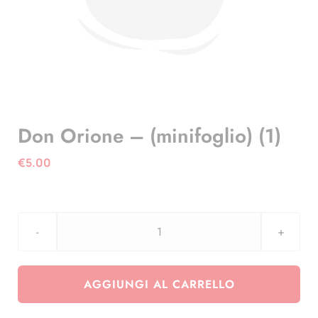
Don Orione – (minifoglio) (1)
€
5.00
Don
Orione
-
AGGIUNGI AL CARRELLO
(minifoglio)
(1)