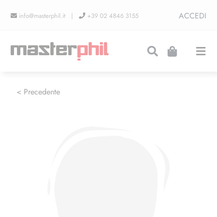
Salta
ACCEDI
info@masterphil.it |
+39 02 4846 3155
al
contenuto
Togg
Navi
PRODUZIONI
< Precedente
LINEA COLLEZIONISMO
FIERE
CONTATTI