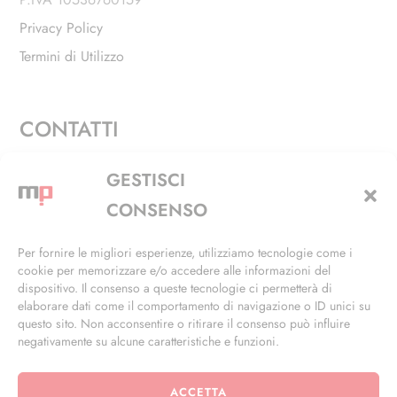
Privacy Policy
Termini di Utilizzo
CONTATTI
Via Alfieri, 27 - Trezzano Sul Naviglio (MI)
GESTISCI
+39 02 4846 3155
CONSENSO
+39 02 4846 3148
Per fornire le migliori esperienze, utilizziamo tecnologie come i
cookie per memorizzare e/o accedere alle informazioni del
info@masterphil.it
dispositivo. Il consenso a queste tecnologie ci permetterà di
elaborare dati come il comportamento di navigazione o ID unici su
questo sito. Non acconsentire o ritirare il consenso può influire
negativamente su alcune caratteristiche e funzioni.
ACCETTA