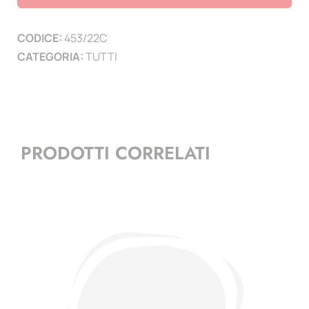
di
Italia
CODICE:
453/22C
2021/2022
CATEGORIA:
TUTTI
MF
-
Minifoglo
quantità
PRODOTTI CORRELATI