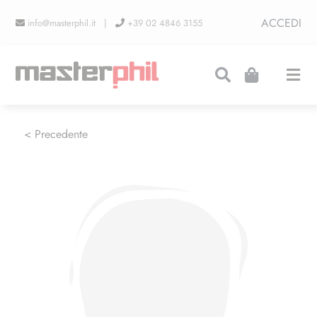
Salta
ACCEDI
info@masterphil.it |
+39 02 4846 3155
al
contenuto
Togg
Navi
PRODUZIONI
< Precedente
LINEA COLLEZIONISMO
FIERE
CONTATTI