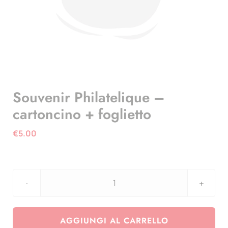
Souvenir Philatelique –
cartoncino + foglietto
€
5.00
Souvenir
Philatelique
-
AGGIUNGI AL CARRELLO