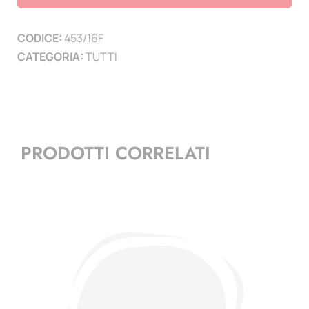
cartoncino
+
CODICE:
453/16F
foglietto
CATEGORIA:
TUTTI
quantità
PRODOTTI CORRELATI