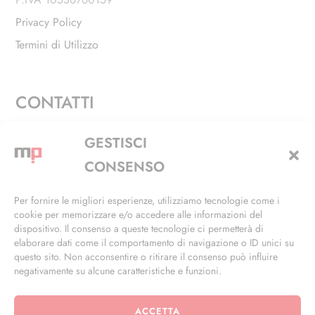
Privacy Policy
Termini di Utilizzo
CONTATTI
Via Alfieri, 27 - Trezzano Sul Naviglio (MI)
GESTISCI
+39 02 4846 3155
CONSENSO
+39 02 4846 3148
Per fornire le migliori esperienze, utilizziamo tecnologie come i
cookie per memorizzare e/o accedere alle informazioni del
info@masterphil.it
dispositivo. Il consenso a queste tecnologie ci permetterà di
elaborare dati come il comportamento di navigazione o ID unici su
questo sito. Non acconsentire o ritirare il consenso può influire
negativamente su alcune caratteristiche e funzioni.
ACCETTA