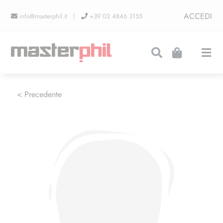
Salta
ACCEDI
info@masterphil.it |
+39 02 4846 3155
al
contenuto
Togg
Navi
PRODUZIONI
< Precedente
LINEA COLLEZIONISMO
FIERE
CONTATTI