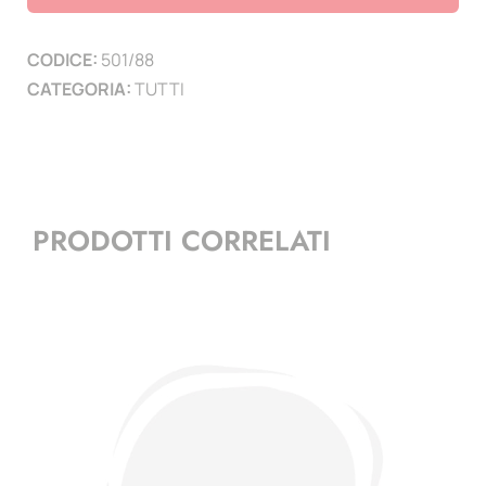
pagine
3
CODICE:
501/88
quantità
CATEGORIA:
TUTTI
PRODOTTI CORRELATI