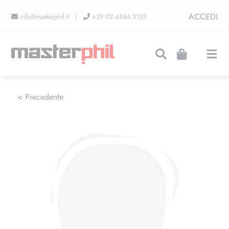
Salta
ACCEDI
info@masterphil.it |
+39 02 4846 3155
al
contenuto
Togg
Navi
PRODUZIONI
< Precedente
LINEA COLLEZIONISMO
FIERE
CONTATTI