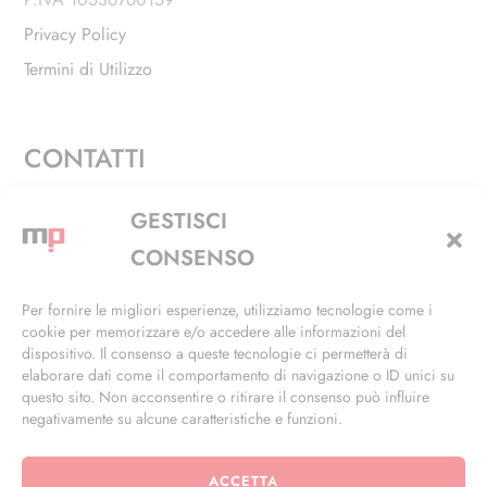
Privacy Policy
Termini di Utilizzo
CONTATTI
Via Alfieri, 27 - Trezzano Sul Naviglio (MI)
GESTISCI
+39 02 4846 3155
CONSENSO
+39 02 4846 3148
Per fornire le migliori esperienze, utilizziamo tecnologie come i
cookie per memorizzare e/o accedere alle informazioni del
info@masterphil.it
dispositivo. Il consenso a queste tecnologie ci permetterà di
elaborare dati come il comportamento di navigazione o ID unici su
questo sito. Non acconsentire o ritirare il consenso può influire
negativamente su alcune caratteristiche e funzioni.
ACCETTA