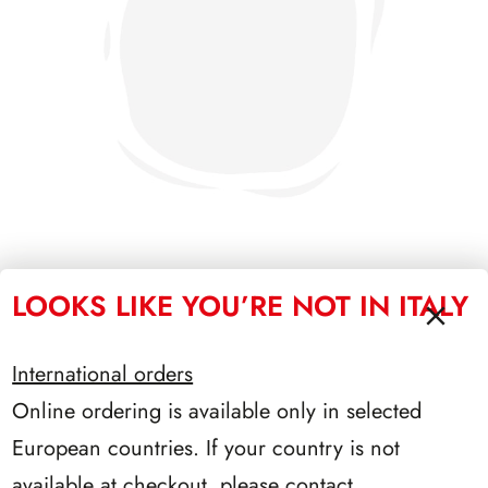
LOOKS LIKE YOU’RE NOT IN ITALY
PRESIDENZA DE NICOLA 1945/1948
International orders
Online ordering is available only in selected
European countries. If your country is not
available at checkout, please contact