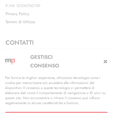
P.IVA 10536760159
Privacy Policy
Termini di Utilizzo
CONTATTI
Via Alfieri, 27 - Trezzano Sul Naviglio (MI)
GESTISCI
+39 02 4846 3155
CONSENSO
+39 02 4846 3148
Per fornire le migliori esperienze, utilizziamo tecnologie come i
cookie per memorizzare e/o accedere alle informazioni del
info@masterphil.it
dispositivo. Il consenso a queste tecnologie ci permetterà di
elaborare dati come il comportamento di navigazione o ID unici su
questo sito. Non acconsentire o ritirare il consenso può influire
negativamente su alcune caratteristiche e funzioni.