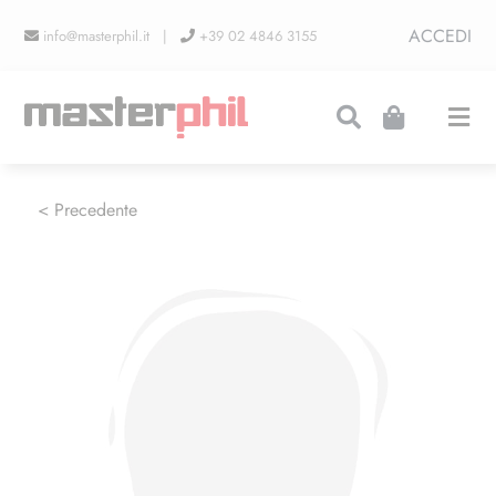
Salta
ACCEDI
info@masterphil.it |
+39 02 4846 3155
al
contenuto
Togg
Navi
PRODUZIONI
< Precedente
LINEA COLLEZIONISMO
FIERE
CONTATTI