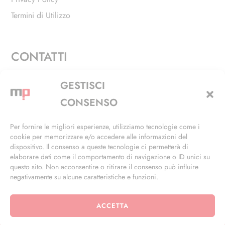
Termini di Utilizzo
CONTATTI
Via Alfieri, 27 - Trezzano Sul Naviglio (MI)
GESTISCI
+39 02 4846 3155
CONSENSO
+39 02 4846 3148
Per fornire le migliori esperienze, utilizziamo tecnologie come i
cookie per memorizzare e/o accedere alle informazioni del
info@masterphil.it
dispositivo. Il consenso a queste tecnologie ci permetterà di
elaborare dati come il comportamento di navigazione o ID unici su
questo sito. Non acconsentire o ritirare il consenso può influire
negativamente su alcune caratteristiche e funzioni.
ACCETTA
© 2026 | All Rights Reserved | Powered by
Ramdac