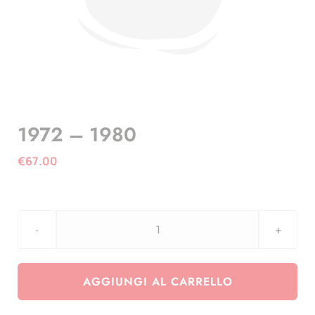
1972 – 1980
€
67.00
1972
-
1980
AGGIUNGI AL CARRELLO
quantità