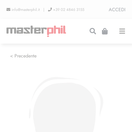
Salta
ACCEDI
info@masterphil.it |
+39 02 4846 3155
al
contenuto
Togg
Navi
PRODUZIONI
< Precedente
LINEA COLLEZIONISMO
FIERE
CONTATTI