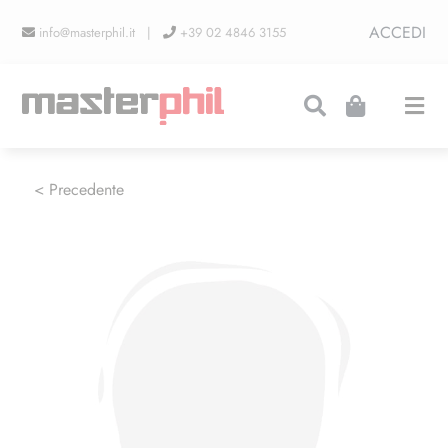
Salta
ACCEDI
info@masterphil.it |
+39 02 4846 3155
al
contenuto
Togg
Navi
PRODUZIONI
< Precedente
LINEA COLLEZIONISMO
FIERE
CONTATTI