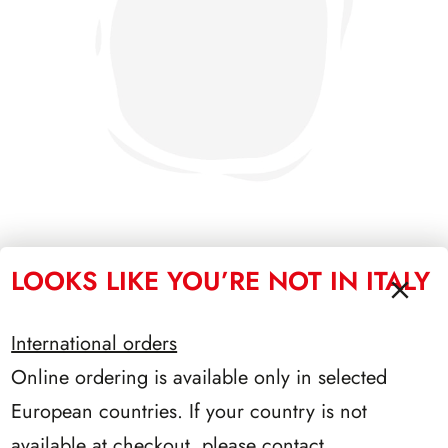
LOOKS LIKE YOU’RE NOT IN ITALY
SFORZESCO ITALIA 1992 SCALFARO PAGINE 2+1
International orders
Online ordering is available only in selected
European countries. If your country is not
available at checkout, please contact