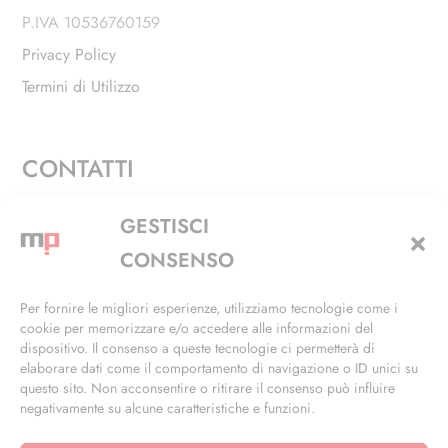
P.IVA 10536760159
Privacy Policy
Termini di Utilizzo
CONTATTI
Via Alfieri, 27 - Trezzano Sul Naviglio (MI)
GESTISCI
+39 02 4846 3155
CONSENSO
+39 02 4846 3148
Per fornire le migliori esperienze, utilizziamo tecnologie come i
cookie per memorizzare e/o accedere alle informazioni del
info@masterphil.it
dispositivo. Il consenso a queste tecnologie ci permetterà di
elaborare dati come il comportamento di navigazione o ID unici su
questo sito. Non acconsentire o ritirare il consenso può influire
negativamente su alcune caratteristiche e funzioni.