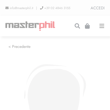
Salta
ACCEDI
info@masterphil.it |
+39 02 4846 3155
al
contenuto
Togg
Navi
PRODUZIONI
< Precedente
LINEA COLLEZIONISMO
FIERE
CONTATTI