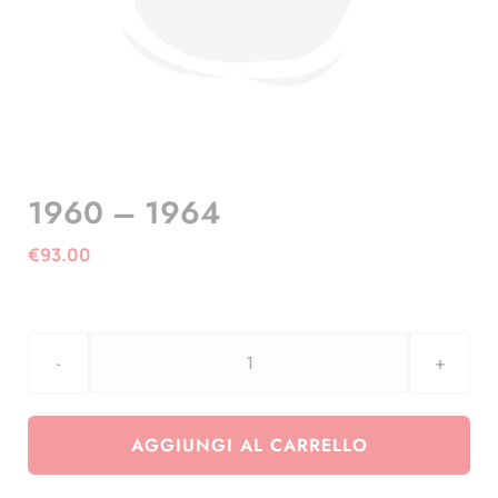
1960 – 1964
€
93.00
1960
-
1964
AGGIUNGI AL CARRELLO
quantità