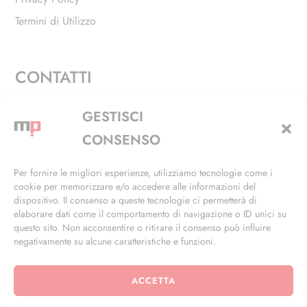
Termini di Utilizzo
CONTATTI
Via Alfieri, 27 - Trezzano Sul Naviglio (MI)
GESTISCI
+39 02 4846 3155
CONSENSO
+39 02 4846 3148
Per fornire le migliori esperienze, utilizziamo tecnologie come i
cookie per memorizzare e/o accedere alle informazioni del
info@masterphil.it
dispositivo. Il consenso a queste tecnologie ci permetterà di
elaborare dati come il comportamento di navigazione o ID unici su
questo sito. Non acconsentire o ritirare il consenso può influire
negativamente su alcune caratteristiche e funzioni.
ACCETTA
© 2026 | All Rights Reserved | Powered by
Ramdac