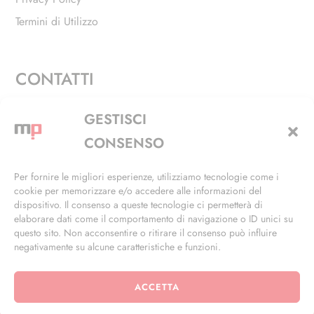
Termini di Utilizzo
CONTATTI
Via Alfieri, 27 - Trezzano Sul Naviglio (MI)
GESTISCI
+39 02 4846 3155
CONSENSO
+39 02 4846 3148
Per fornire le migliori esperienze, utilizziamo tecnologie come i
cookie per memorizzare e/o accedere alle informazioni del
info@masterphil.it
dispositivo. Il consenso a queste tecnologie ci permetterà di
elaborare dati come il comportamento di navigazione o ID unici su
questo sito. Non acconsentire o ritirare il consenso può influire
negativamente su alcune caratteristiche e funzioni.
ACCETTA
© 2026 | All Rights Reserved | Powered by
Ramdac