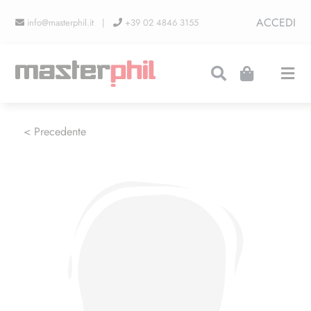
Salta
ACCEDI
info@masterphil.it |
+39 02 4846 3155
al
contenuto
Togg
Navi
PRODUZIONI
< Precedente
LINEA COLLEZIONISMO
FIERE
CONTATTI