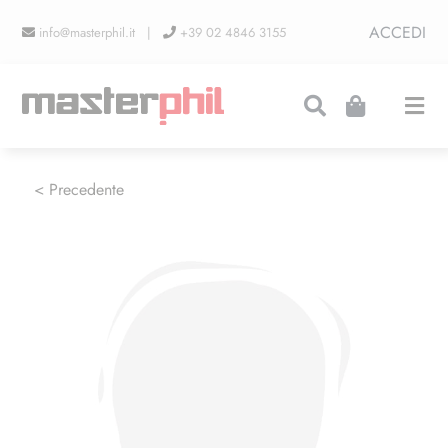
Salta
ACCEDI
info@masterphil.it |
+39 02 4846 3155
al
contenuto
Togg
Navi
PRODUZIONI
< Precedente
LINEA COLLEZIONISMO
FIERE
CONTATTI