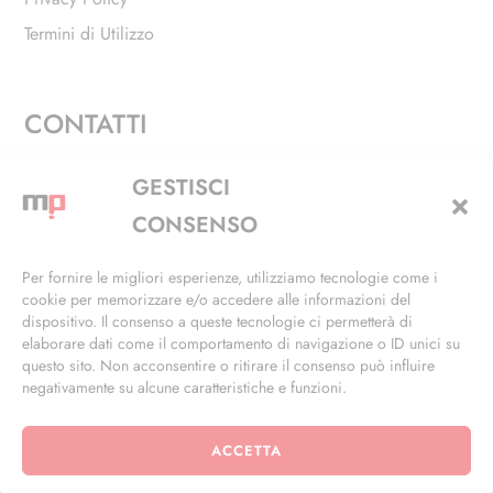
Termini di Utilizzo
CONTATTI
Via Alfieri, 27 - Trezzano Sul Naviglio (MI)
GESTISCI
+39 02 4846 3155
CONSENSO
+39 02 4846 3148
Per fornire le migliori esperienze, utilizziamo tecnologie come i
cookie per memorizzare e/o accedere alle informazioni del
info@masterphil.it
dispositivo. Il consenso a queste tecnologie ci permetterà di
elaborare dati come il comportamento di navigazione o ID unici su
questo sito. Non acconsentire o ritirare il consenso può influire
negativamente su alcune caratteristiche e funzioni.
ACCETTA
© 2026 | All Rights Reserved | Powered by
Ramdac