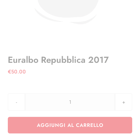
Euralbo Repubblica 2017
€
50.00
Euralbo
Repubblica
2017
AGGIUNGI AL CARRELLO
quantità