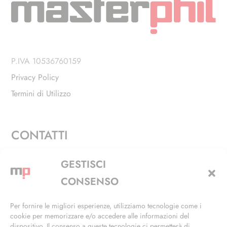
P.IVA 10536760159
Privacy Policy
Termini di Utilizzo
CONTATTI
Via Alfieri, 27 - Trezzano Sul Naviglio (MI)
GESTISCI
+39 02 4846 3155
CONSENSO
+39 02 4846 3148
Per fornire le migliori esperienze, utilizziamo tecnologie come i
cookie per memorizzare e/o accedere alle informazioni del
info@masterphil.it
dispositivo. Il consenso a queste tecnologie ci permetterà di