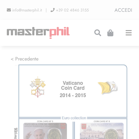
Salta
ACCEDI
info@masterphil.it |
+39 02 4846 3155
al
contenuto
Togg
Navi
PRODUZIONI
< Precedente
LINEA COLLEZIONISMO
FIERE
CONTATTI