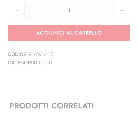
aggiornamento
Coin
CARD
AGGIUNGI AL CARRELLO
50
cent
CODICE:
91/CV14-15
-
CATEGORIA:
TUTTI
numero
5
e
6
-
PRODOTTI CORRELATI
2014-
2015
quantità