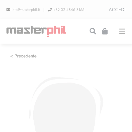
Salta
ACCEDI
info@masterphil.it |
+39 02 4846 3155
al
contenuto
Togg
Navi
PRODUZIONI
< Precedente
LINEA COLLEZIONISMO
FIERE
CONTATTI