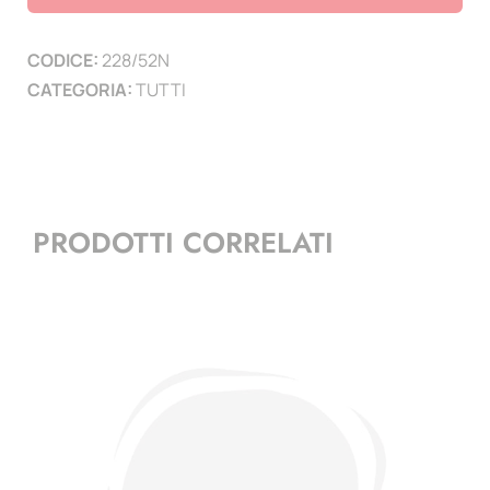
lunghezza
210
CODICE:
228/52N
mm
CATEGORIA:
TUTTI
-
conf.
25
pz-
nero
PRODOTTI CORRELATI
quantità