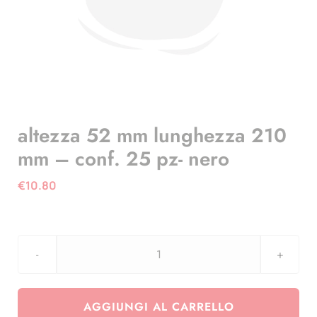
altezza 52 mm lunghezza 210
mm – conf. 25 pz- nero
€
10.80
altezza
52
mm
AGGIUNGI AL CARRELLO