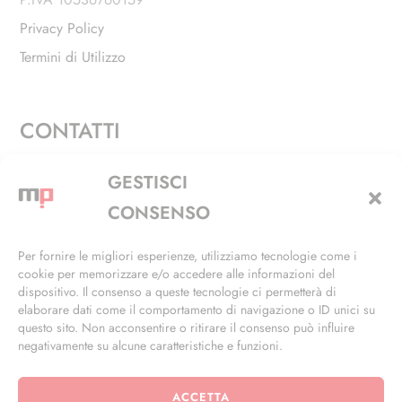
Privacy Policy
Termini di Utilizzo
CONTATTI
Via Alfieri, 27 - Trezzano Sul Naviglio (MI)
GESTISCI
+39 02 4846 3155
CONSENSO
+39 02 4846 3148
Per fornire le migliori esperienze, utilizziamo tecnologie come i
cookie per memorizzare e/o accedere alle informazioni del
info@masterphil.it
dispositivo. Il consenso a queste tecnologie ci permetterà di
elaborare dati come il comportamento di navigazione o ID unici su
questo sito. Non acconsentire o ritirare il consenso può influire
negativamente su alcune caratteristiche e funzioni.
ACCETTA