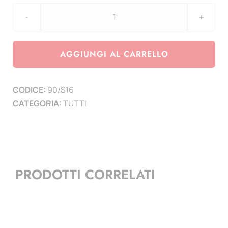
Agg.
Spagna
anno
AGGIUNGI AL CARRELLO
2016-
400°
CODICE:
90/S16
anniv.
CATEGORIA:
TUTTI
morte
Miguel
De
Cervantes
quantità
PRODOTTI CORRELATI