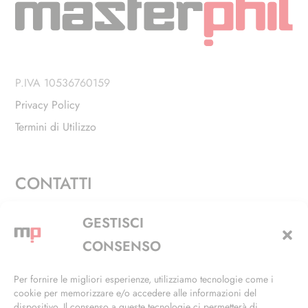
P.IVA 10536760159
Privacy Policy
Termini di Utilizzo
CONTATTI
Via Alfieri, 27 - Trezzano Sul Naviglio (MI)
GESTISCI
+39 02 4846 3155
CONSENSO
+39 02 4846 3148
Per fornire le migliori esperienze, utilizziamo tecnologie come i
cookie per memorizzare e/o accedere alle informazioni del
info@masterphil.it
dispositivo. Il consenso a queste tecnologie ci permetterà di