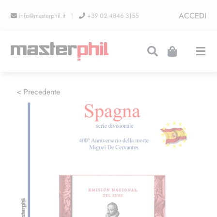
Salta
ACCEDI
info@masterphil.it |
+39 02 4846 3155
al
contenuto
Togg
Navi
PRODUZIONI
< Precedente
LINEA COLLEZIONISMO
FIERE
CONTATTI