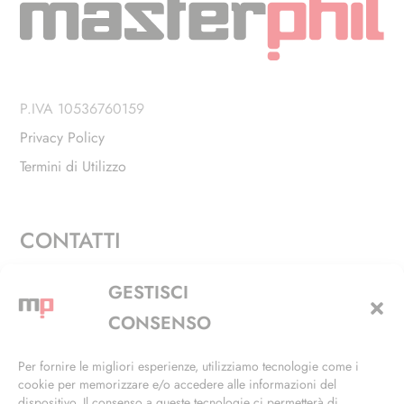
P.IVA 10536760159
Privacy Policy
Termini di Utilizzo
CONTATTI
Via Alfieri, 27 - Trezzano Sul Naviglio (MI)
GESTISCI
+39 02 4846 3155
CONSENSO
+39 02 4846 3148
Per fornire le migliori esperienze, utilizziamo tecnologie come i
cookie per memorizzare e/o accedere alle informazioni del
info@masterphil.it
dispositivo. Il consenso a queste tecnologie ci permetterà di