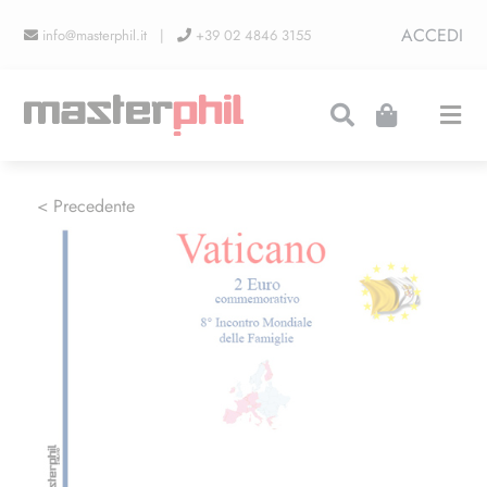
Salta
ACCEDI
info@masterphil.it |
+39 02 4846 3155
al
contenuto
Togg
Navi
PRODUZIONI
< Precedente
LINEA COLLEZIONISMO
FIERE
CONTATTI