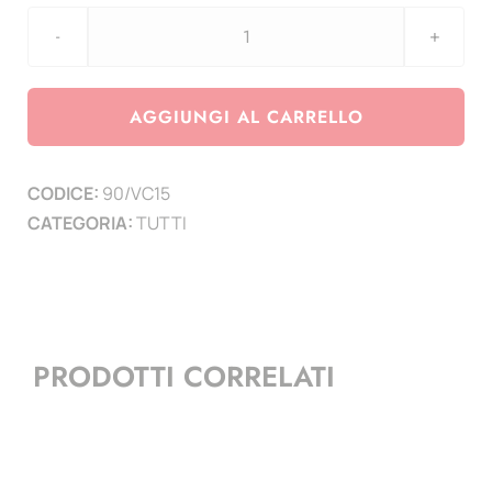
aggiornamento
2
EURO
AGGIUNGI AL CARRELLO
2015
VIII
CODICE:
90/VC15
Incontro
CATEGORIA:
TUTTI
mondiale
delle
famiglie
quantità
PRODOTTI CORRELATI