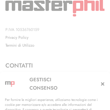
P.IVA 10536760159
Privacy Policy
Termini di Utilizzo
CONTATTI
Via Alfieri, 27 - Trezzano Sul Naviglio (MI)
GESTISCI
+39 02 4846 3155
CONSENSO
+39 02 4846 3148
Per fornire le migliori esperienze, utilizziamo tecnologie come i
cookie per memorizzare e/o accedere alle informazioni del
info@masterphil.it
dispositivo. Il consenso a queste tecnologie ci permetterà di