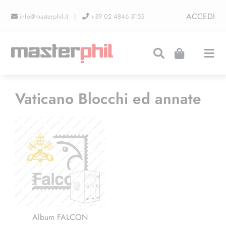
Salta
ACCEDI
info@masterphil.it |
+39 02 4846 3155
al
contenuto
Togg
Navi
PRODUZIONI
Vaticano Blocchi ed annate
LINEA COLLEZIONISMO
FIERE
CONTATTI
Album FALCON