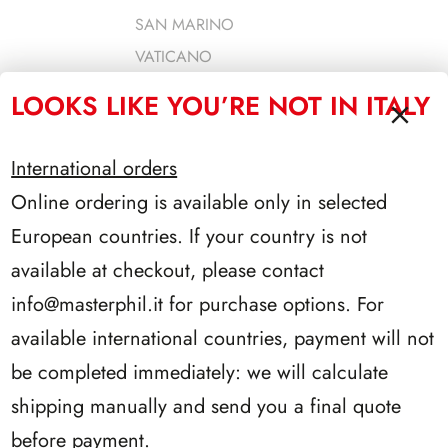
SAN MARINO
VATICANO
Vaticano Blocchi ed annate
LOOKS LIKE YOU’RE NOT IN ITALY
Vaticano Interi postali
Vaticano Opzionali
International orders
Vaticano Quartine
Online ordering is available only in selected
FOGLI GENERICI 22 ANELLI
European countries. If your country is not
STEMMI ADESIVI
available at checkout, please contact
EURALBO
info@masterphil.it
for purchase options. For
SFORZESCO
available international countries, payment will not
ACCESSORI FILATELICI
be completed immediately: we will calculate
CLASSIFICATORI E PORTAFOGLI
shipping manually and send you a final quote
ALBUM PER FOLDER
before payment.
RACCOGLITORI 22 E 24 ANELLI