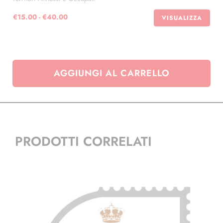
€20.00
Fascia
€
15.00
-
€
40.00
VISUALIZZA
di
prezzo:
da
€15.00
AGGIUNGI AL CARRELLO
a
€40.00
PRODOTTI CORRELATI