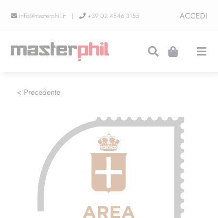
Salta
ACCEDI
info@masterphil.it |
+39 02 4846 3155
al
contenuto
Togg
Navi
PRODUZIONI
< Precedente
LINEA COLLEZIONISMO
FIERE
CONTATTI