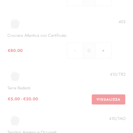
Servizi
privati
Coralit
S.A.B.E.
403
quantità
Crociera Atlantica con Certificato
€
80.00
Crociera
Atlantica
con
Certificato
410/TR2
quantità
Terre Redenti
Fascia
€
5.00
-
€
20.00
VISUALIZZA
di
prezzo:
410/TAO
da
€5.00
Territori Annessi e Occupati
a