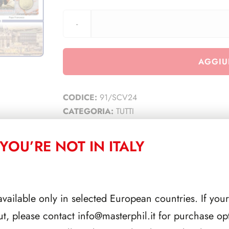
AGGIU
CODICE:
91/SCV24
CATEGORIA:
TUTTI
YOU’RE NOT IN ITALY
CORRELATI
available only in selected European countries. If your
ut, please contact
info@masterphil.it
for purchase opt