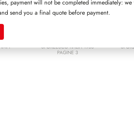
ries, payment will not be completed immediately: we w
and send you a final quote before payment.
AMPI
SFORZESCO ITALIA 1988
SFORZ
PAGINE 3