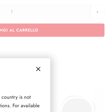
aggiornamento
Stamp
&
NGI AL CARRELLO
Coin
-
Card
n.
48-
49-
50-
51
-
2024
 country is not
quantità
ions. For available