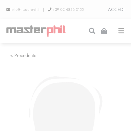
Salta
ACCEDI
info@masterphil.it |
+39 02 4846 3155
al
contenuto
Togg
Navi
PRODUZIONI
< Precedente
LINEA COLLEZIONISMO
FIERE
CONTATTI