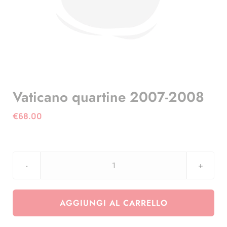
Vaticano quartine 2007-2008
€
68.00
Vaticano
quartine
2007-
AGGIUNGI AL CARRELLO
2008
quantità