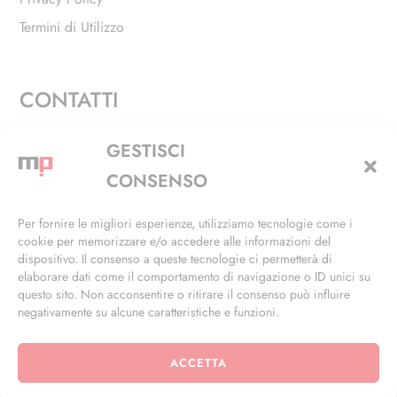
Termini di Utilizzo
CONTATTI
Via Alfieri, 27 - Trezzano Sul Naviglio (MI)
GESTISCI
+39 02 4846 3155
CONSENSO
+39 02 4846 3148
Per fornire le migliori esperienze, utilizziamo tecnologie come i
cookie per memorizzare e/o accedere alle informazioni del
info@masterphil.it
dispositivo. Il consenso a queste tecnologie ci permetterà di
elaborare dati come il comportamento di navigazione o ID unici su
questo sito. Non acconsentire o ritirare il consenso può influire
negativamente su alcune caratteristiche e funzioni.
ACCETTA
© 2026 | All Rights Reserved | Powered by
Ramdac