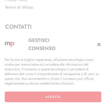
Termini di Utilizzo
CONTATTI
Via Alfieri, 27 - Trezzano Sul Naviglio (MI)
GESTISCI
+39 02 4846 3155
CONSENSO
+39 02 4846 3148
Per fornire le migliori esperienze, utilizziamo tecnologie come i
cookie per memorizzare e/o accedere alle informazioni del
info@masterphil.it
dispositivo. Il consenso a queste tecnologie ci permetterà di
elaborare dati come il comportamento di navigazione o ID unici su
questo sito. Non acconsentire o ritirare il consenso può influire
negativamente su alcune caratteristiche e funzioni.
ACCETTA
© 2026 | All Rights Reserved | Powered by
Ramdac