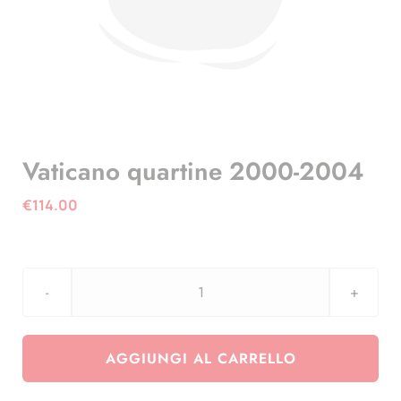
Vaticano quartine 2000-2004
€
114.00
Vaticano
quartine
2000-
AGGIUNGI AL CARRELLO
2004
quantità