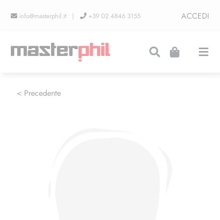
Salta
ACCEDI
info@masterphil.it |
+39 02 4846 3155
al
contenuto
Togg
Navi
PRODUZIONI
< Precedente
LINEA COLLEZIONISMO
FIERE
CONTATTI