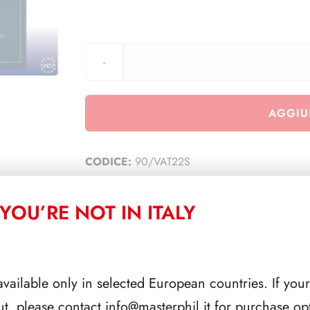
AGGIU
CODICE:
90/VAT22S
CATEGORIA:
TUTTI
YOU’RE NOT IN ITALY
CORRELATI
available only in selected European countries. If your
ut, please contact
info@masterphil.it
for purchase opt