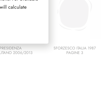
XV
ill calculate
quantità
PRESIDENZA
SFORZESCO ITALIA 1987
ITANO 2006/2013
PAGINE 3