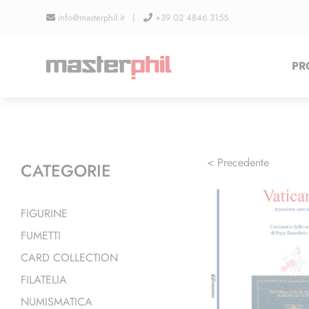
Salta
info@masterphil.it |
+39 02 4846 3155
al
contenuto
PR
< Precedente
CATEGORIE
FIGURINE
FUMETTI
CARD COLLECTION
FILATELIA
NUMISMATICA