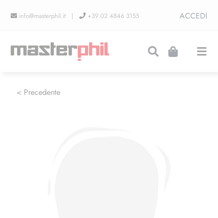
Salta
ACCEDI
info@masterphil.it |
+39 02 4846 3155
al
contenuto
Togg
Navi
PRODUZIONI
< Precedente
LINEA COLLEZIONISMO
FIERE
CONTATTI