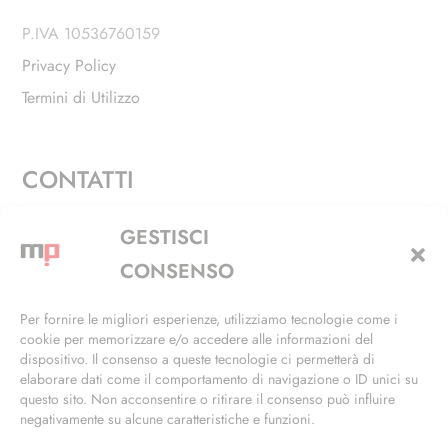
P.IVA 10536760159
Privacy Policy
Termini di Utilizzo
CONTATTI
Via Alfieri, 27 - Trezzano Sul Naviglio (MI)
GESTISCI
+39 02 4846 3155
CONSENSO
+39 02 4846 3148
Per fornire le migliori esperienze, utilizziamo tecnologie come i
cookie per memorizzare e/o accedere alle informazioni del
info@masterphil.it
dispositivo. Il consenso a queste tecnologie ci permetterà di
elaborare dati come il comportamento di navigazione o ID unici su
questo sito. Non acconsentire o ritirare il consenso può influire
negativamente su alcune caratteristiche e funzioni.