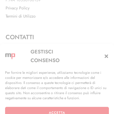
Privacy Policy
Termini di Utilizzo
CONTATTI
Via Alfieri, 27 - Trezzano Sul Naviglio (MI)
GESTISCI
+39 02 4846 3155
CONSENSO
+39 02 4846 3148
Per fornire le migliori esperienze, utilizziamo tecnologie come i
cookie per memorizzare e/o accedere alle informazioni del
info@masterphil.it
dispositivo. Il consenso a queste tecnologie ci permetterà di
elaborare dati come il comportamento di navigazione o ID unici su
questo sito. Non acconsentire o ritirare il consenso può influire
negativamente su alcune caratteristiche e funzioni.
ACCETTA