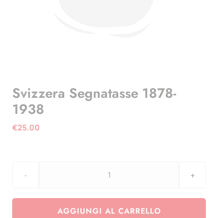
Svizzera Segnatasse 1878-
1938
€
25.00
Svizzera
Segnatasse
1878-
AGGIUNGI AL CARRELLO