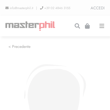
Salta
ACCEDI
info@masterphil.it |
+39 02 4846 3155
al
contenuto
Togg
Navi
PRODUZIONI
< Precedente
LINEA COLLEZIONISMO
FIERE
CONTATTI