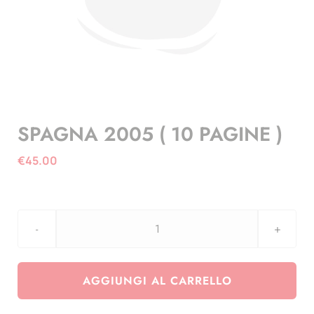
SPAGNA 2005 ( 10 PAGINE )
€
45.00
SPAGNA
2005
(
AGGIUNGI AL CARRELLO
10
PAGINE