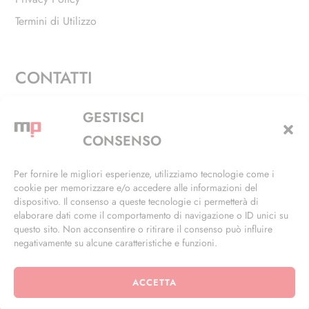
Termini di Utilizzo
CONTATTI
Via Alfieri, 27 - Trezzano Sul Naviglio (MI)
GESTISCI
+39 02 4846 3155
CONSENSO
+39 02 4846 3148
Per fornire le migliori esperienze, utilizziamo tecnologie come i
cookie per memorizzare e/o accedere alle informazioni del
info@masterphil.it
dispositivo. Il consenso a queste tecnologie ci permetterà di
elaborare dati come il comportamento di navigazione o ID unici su
questo sito. Non acconsentire o ritirare il consenso può influire
negativamente su alcune caratteristiche e funzioni.
ACCETTA
© 2026 | All Rights Reserved | Powered by
Ramdac