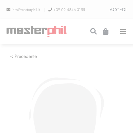
Salta
ACCEDI
info@masterphil.it |
+39 02 4846 3155
al
contenuto
Togg
Navi
PRODUZIONI
< Precedente
LINEA COLLEZIONISMO
FIERE
CONTATTI