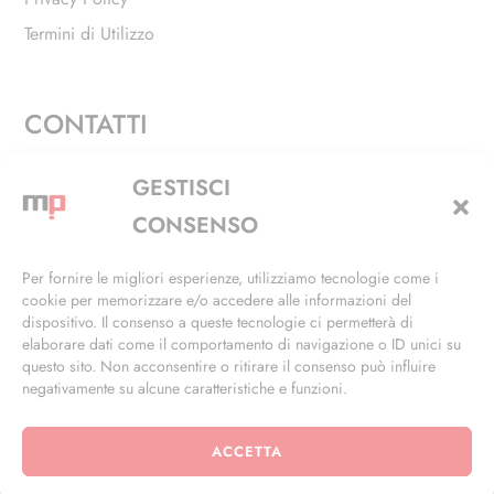
Termini di Utilizzo
CONTATTI
Via Alfieri, 27 - Trezzano Sul Naviglio (MI)
GESTISCI
+39 02 4846 3155
CONSENSO
+39 02 4846 3148
Per fornire le migliori esperienze, utilizziamo tecnologie come i
cookie per memorizzare e/o accedere alle informazioni del
info@masterphil.it
dispositivo. Il consenso a queste tecnologie ci permetterà di
elaborare dati come il comportamento di navigazione o ID unici su
questo sito. Non acconsentire o ritirare il consenso può influire
negativamente su alcune caratteristiche e funzioni.
ACCETTA
© 2026 | All Rights Reserved | Powered by
Ramdac