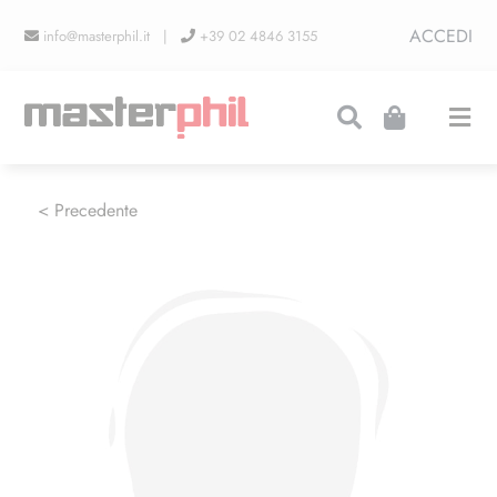
Salta
ACCEDI
info@masterphil.it |
+39 02 4846 3155
al
contenuto
Togg
Navi
PRODUZIONI
< Precedente
LINEA COLLEZIONISMO
FIERE
CONTATTI