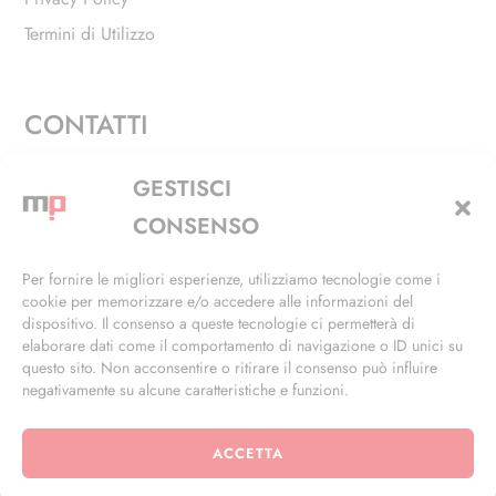
Termini di Utilizzo
CONTATTI
Via Alfieri, 27 - Trezzano Sul Naviglio (MI)
GESTISCI
+39 02 4846 3155
CONSENSO
+39 02 4846 3148
Per fornire le migliori esperienze, utilizziamo tecnologie come i
cookie per memorizzare e/o accedere alle informazioni del
info@masterphil.it
dispositivo. Il consenso a queste tecnologie ci permetterà di
elaborare dati come il comportamento di navigazione o ID unici su
questo sito. Non acconsentire o ritirare il consenso può influire
negativamente su alcune caratteristiche e funzioni.
ACCETTA
© 2026 | All Rights Reserved | Powered by
Ramdac