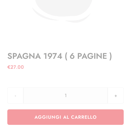
SPAGNA 1974 ( 6 PAGINE )
€
27.00
SPAGNA
1974
(
AGGIUNGI AL CARRELLO
6
PAGINE