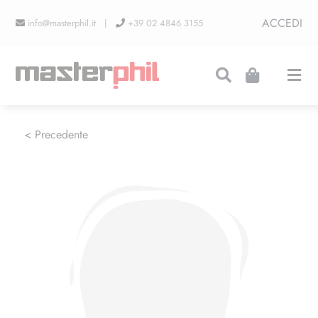
Salta
ACCEDI
info@masterphil.it |
+39 02 4846 3155
al
contenuto
Togg
Navi
PRODUZIONI
< Precedente
LINEA COLLEZIONISMO
FIERE
CONTATTI