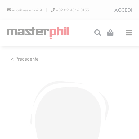
Salta
ACCEDI
info@masterphil.it |
+39 02 4846 3155
al
contenuto
Togg
Navi
PRODUZIONI
< Precedente
LINEA COLLEZIONISMO
FIERE
CONTATTI