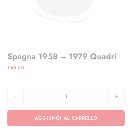
Spagna 1958 – 1979 Quadri
€
45.00
Spagna
1958
-
AGGIUNGI AL CARRELLO
1979
Quadri