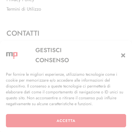
Termini di Utilizzo
CONTATTI
Via Alfieri, 27 - Trezzano Sul Naviglio (MI)
GESTISCI
+39 02 4846 3155
CONSENSO
+39 02 4846 3148
Per fornire le migliori esperienze, utilizziamo tecnologie come i
cookie per memorizzare e/o accedere alle informazioni del
info@masterphil.it
dispositivo. Il consenso a queste tecnologie ci permetterà di
elaborare dati come il comportamento di navigazione o ID unici su
questo sito. Non acconsentire o ritirare il consenso può influire
negativamente su alcune caratteristiche e funzioni.
ACCETTA
© 2026 | All Rights Reserved | Powered by
Ramdac