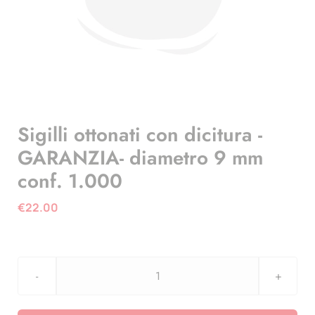
Sigilli ottonati con dicitura -
GARANZIA- diametro 9 mm
conf. 1.000
€
22.00
Sigilli
ottonati