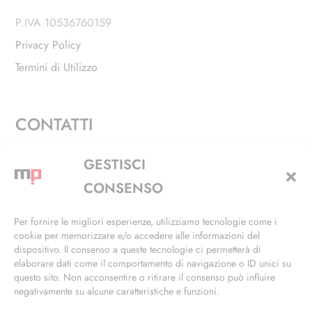
P.IVA 10536760159
Privacy Policy
Termini di Utilizzo
CONTATTI
Via Alfieri, 27 - Trezzano Sul Naviglio (MI)
GESTISCI
+39 02 4846 3155
CONSENSO
+39 02 4846 3148
Per fornire le migliori esperienze, utilizziamo tecnologie come i
cookie per memorizzare e/o accedere alle informazioni del
info@masterphil.it
dispositivo. Il consenso a queste tecnologie ci permetterà di
elaborare dati come il comportamento di navigazione o ID unici su
questo sito. Non acconsentire o ritirare il consenso può influire
negativamente su alcune caratteristiche e funzioni.