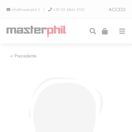
Salta
ACCEDI
info@masterphil.it |
+39 02 4846 3155
al
contenuto
Togg
Navi
PRODUZIONI
< Precedente
LINEA COLLEZIONISMO
FIERE
CONTATTI