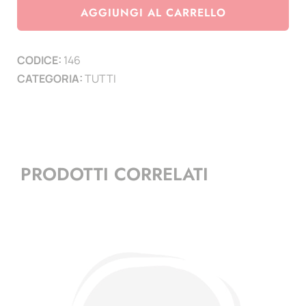
con
AGGIUNGI AL CARRELLO
dicitura
-
CODICE:
146
GARANZIA-
CATEGORIA:
TUTTI
diametro
9
mm
conf.
1.000
PRODOTTI CORRELATI
quantità