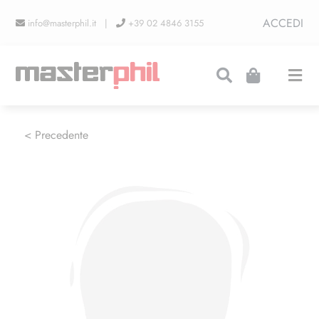
Salta
ACCEDI
info@masterphil.it |
+39 02 4846 3155
al
contenuto
Togg
Navi
PRODUZIONI
< Precedente
LINEA COLLEZIONISMO
FIERE
CONTATTI