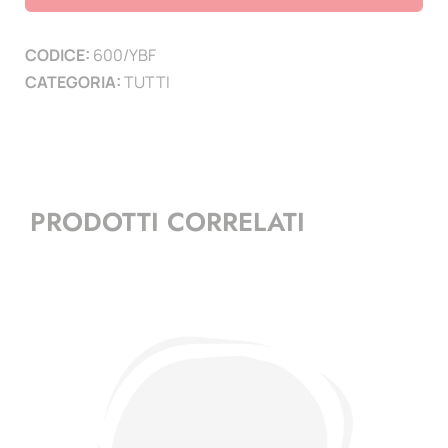
1945
/
CODICE:
600/YBF
1958
CATEGORIA:
TUTTI
-
24
fogli
+
1
PRODOTTI CORRELATI
frontespizio
quantità