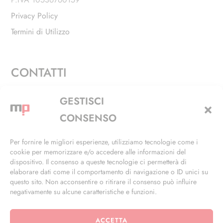
Privacy Policy
Termini di Utilizzo
CONTATTI
Via Alfieri, 27 - Trezzano Sul Naviglio (MI)
GESTISCI
+39 02 4846 3155
CONSENSO
+39 02 4846 3148
Per fornire le migliori esperienze, utilizziamo tecnologie come i
cookie per memorizzare e/o accedere alle informazioni del
info@masterphil.it
dispositivo. Il consenso a queste tecnologie ci permetterà di
elaborare dati come il comportamento di navigazione o ID unici su
questo sito. Non acconsentire o ritirare il consenso può influire
negativamente su alcune caratteristiche e funzioni.
ACCETTA