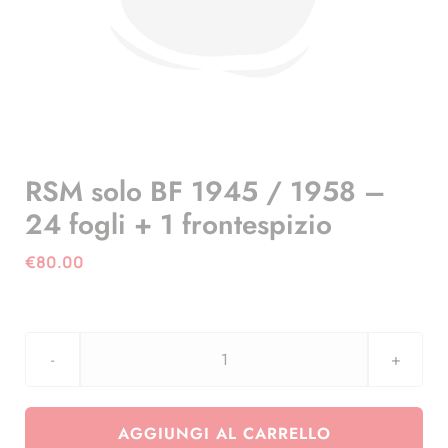
RSM solo BF 1945 / 1958 –
24 fogli + 1 frontespizio
€
80.00
RSM
solo
BF
AGGIUNGI AL CARRELLO