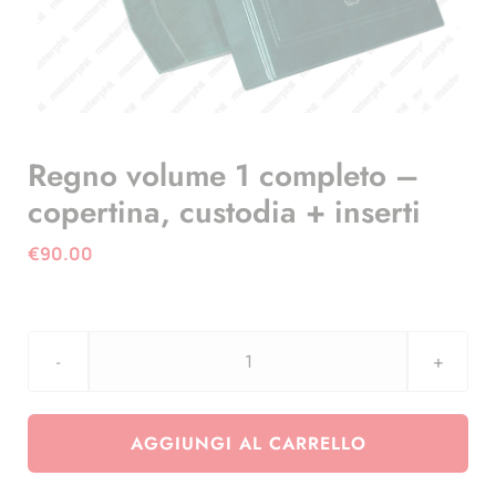
Regno volume 1 completo –
copertina, custodia + inserti
€
90.00
Regno
volume
1
AGGIUNGI AL CARRELLO
completo
-