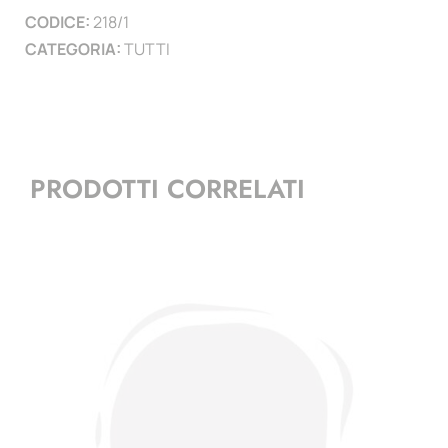
CODICE:
218/1
copertina,
CATEGORIA:
TUTTI
custodia
+
inserti
quantità
PRODOTTI CORRELATI