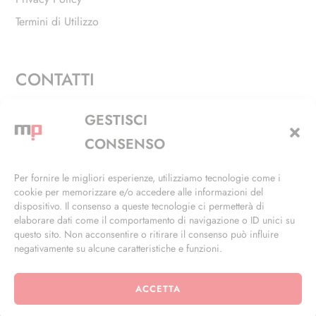
Termini di Utilizzo
CONTATTI
Via Alfieri, 27 - Trezzano Sul Naviglio (MI)
GESTISCI
+39 02 4846 3155
CONSENSO
+39 02 4846 3148
Per fornire le migliori esperienze, utilizziamo tecnologie come i
cookie per memorizzare e/o accedere alle informazioni del
info@masterphil.it
dispositivo. Il consenso a queste tecnologie ci permetterà di
elaborare dati come il comportamento di navigazione o ID unici su
questo sito. Non acconsentire o ritirare il consenso può influire
negativamente su alcune caratteristiche e funzioni.
ACCETTA
© 2026 | All Rights Reserved | Powered by
Ramdac