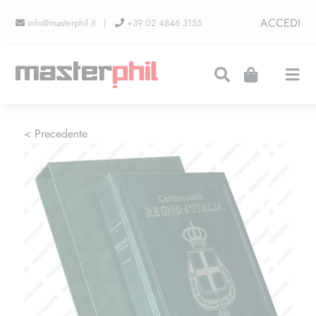
Salta
ACCEDI
info@masterphil.it |
+39 02 4846 3155
al
contenuto
Togg
Navi
PRODUZIONI
< Precedente
LINEA COLLEZIONISMO
FIERE
CONTATTI