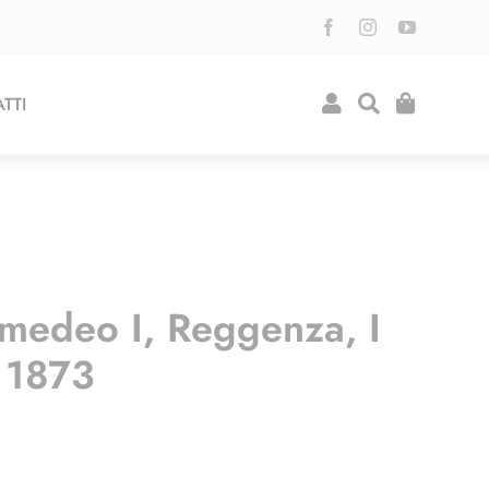
TTI
Amedeo I, Reggenza, I
 1873