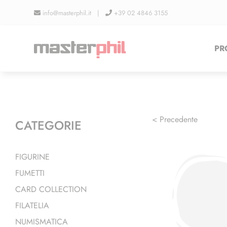
Salta
info@masterphil.it |
+39 02 4846 3155
al
contenuto
PR
< Precedente
CATEGORIE
FIGURINE
FUMETTI
CARD COLLECTION
FILATELIA
NUMISMATICA