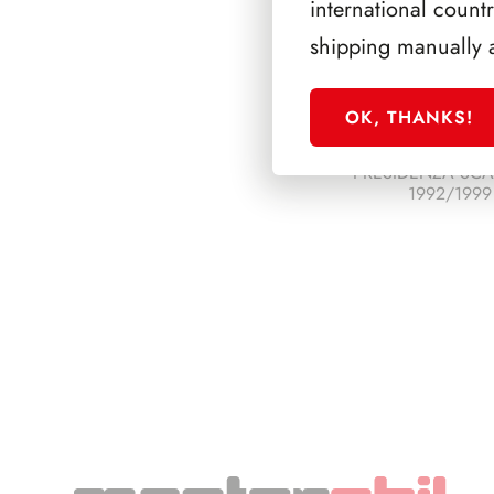
international count
shipping manually 
OK, THANKS!
PRESIDENZA SC
1992/1999