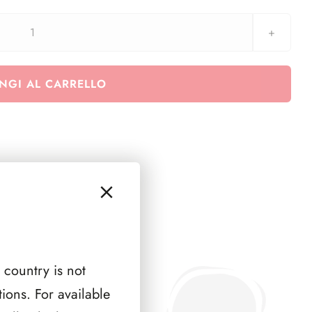
Regno
Isabella
II,
NGI AL CARRELLO
Amedeo
I,
Reggenza,
I
Repubblica
1850
-
1873
quantità
 country is not
ions. For available