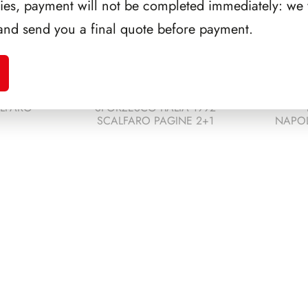
ries, payment will not be completed immediately: we w
and send you a final quote before payment.
ALFARO
SFORZESCO ITALIA 1992
SCALFARO PAGINE 2+1
NAPOL