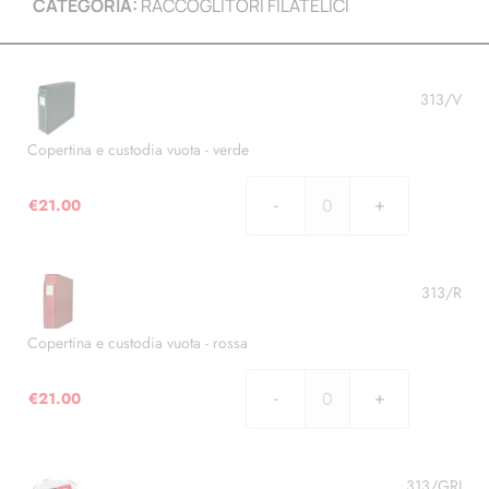
CATEGORIA:
RACCOGLITORI FILATELICI
313/V
Copertina e custodia vuota - verde
€
21.00
Copertina
e
custodia
vuota
313/R
-
verde
Copertina e custodia vuota - rossa
quantità
€
21.00
Copertina
e
custodia
vuota
313/GRI