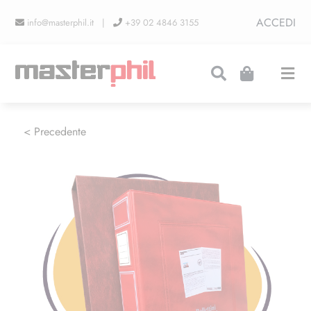
Salta
ACCEDI
info@masterphil.it |
+39 02 4846 3155
al
contenuto
Togg
Navi
PRODUZIONI
< Precedente
LINEA COLLEZIONISMO
FIERE
CONTATTI