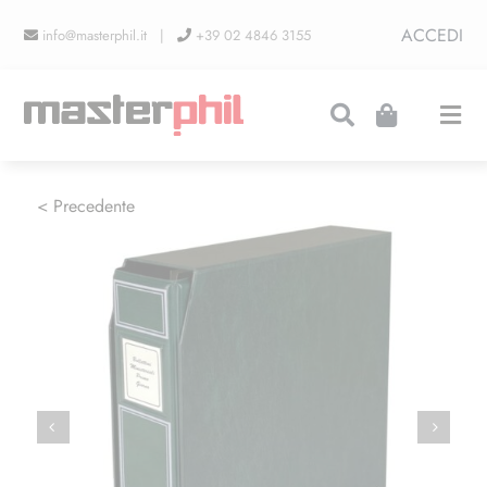
Salta
ACCEDI
info@masterphil.it |
+39 02 4846 3155
al
contenuto
Togg
Navi
PRODUZIONI
< Precedente
LINEA COLLEZIONISMO
FIERE
CONTATTI