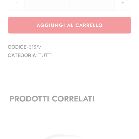
Copertina
e
custodia
AGGIUNGI AL CARRELLO
vuota
-
CODICE:
313/V
verde
CATEGORIA:
TUTTI
quantità
PRODOTTI CORRELATI