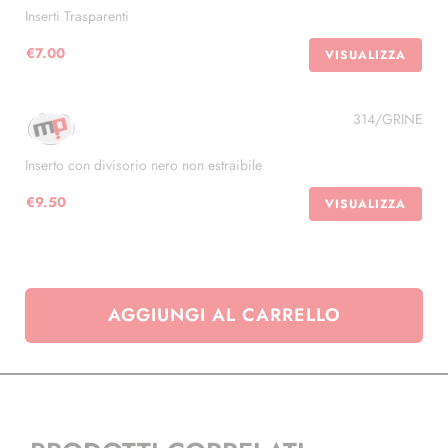
rossa
Inserti Trasparenti
quantità
€
7.00
VISUALIZZA
314/GRINE
Inserto con divisorio nero non estraibile
€
9.50
VISUALIZZA
AGGIUNGI AL CARRELLO