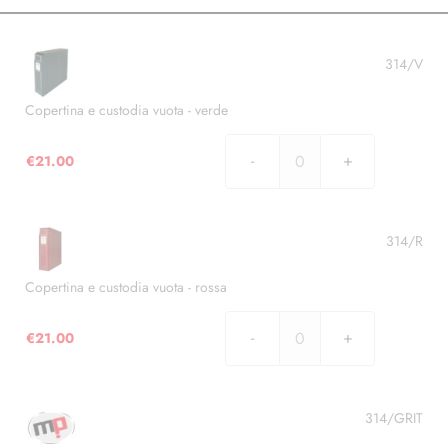
314/V
Copertina e custodia vuota - verde
€
21.00
Copertina
e
custodia
vuota
314/R
-
verde
Copertina e custodia vuota - rossa
quantità
€
21.00
Copertina
e
custodia
vuota
314/GRIT
-