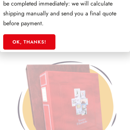
be completed immediately: we will calculate
RACCOGLITORI PER BOLLETTINI ILLUSTRATIVI
shipping manually and send you a final quote
before payment.
OK, THANKS!