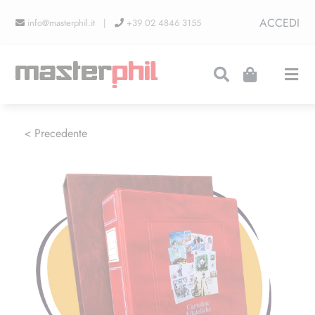
Salta
ACCEDI
info@masterphil.it |
+39 02 4846 3155
al
contenuto
Togg
Navi
PRODUZIONI
< Precedente
LINEA COLLEZIONISMO
FIERE
CONTATTI