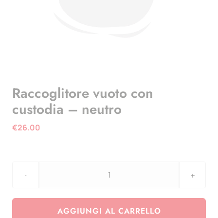
Raccoglitore vuoto con
custodia – neutro
€
26.00
Raccoglitore
vuoto
con
AGGIUNGI AL CARRELLO