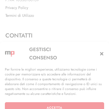
Privacy Policy
Termini di Utilizzo
CONTATTI
Via Alfieri, 27 - Trezzano Sul Naviglio (MI)
GESTISCI
+39 02 4846 3155
CONSENSO
+39 02 4846 3148
Per fornire le migliori esperienze, utilizziamo tecnologie come i
cookie per memorizzare e/o accedere alle informazioni del
info@masterphil.it
dispositivo. Il consenso a queste tecnologie ci permetterà di
elaborare dati come il comportamento di navigazione o ID unici su
questo sito. Non acconsentire o ritirare il consenso può influire
negativamente su alcune caratteristiche e funzioni.
ACCETTA