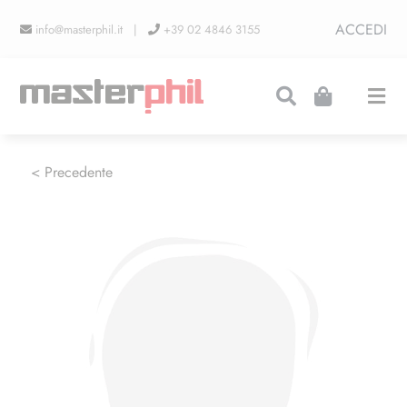
Salta
ACCEDI
info@masterphil.it |
+39 02 4846 3155
al
contenuto
Togg
Navi
PRODUZIONI
< Precedente
LINEA COLLEZIONISMO
FIERE
CONTATTI