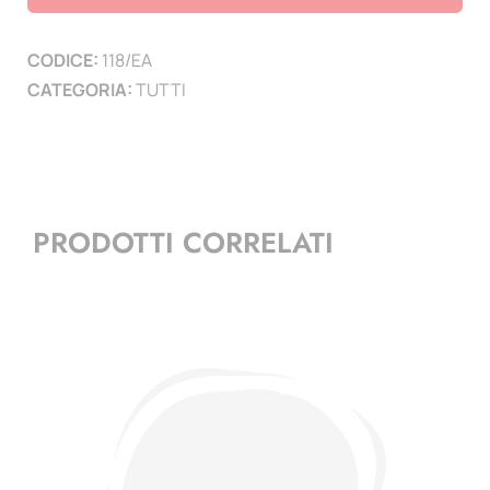
custodia
-
CODICE:
118/EA
neutro
CATEGORIA:
TUTTI
quantità
PRODOTTI CORRELATI