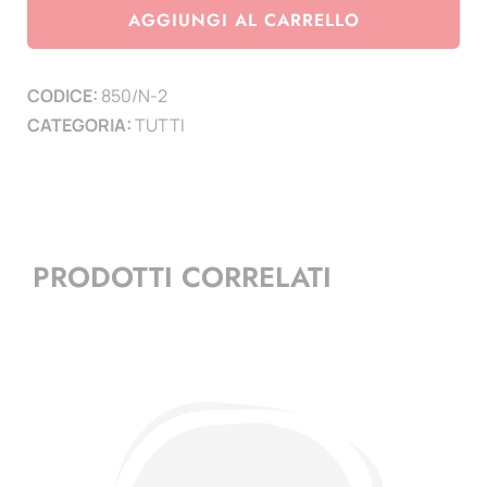
custodia
AGGIUNGI AL CARRELLO
completo
di
CODICE:
850/N-2
inserti
CATEGORIA:
TUTTI
dal
1970
al
2012
quantità
PRODOTTI CORRELATI