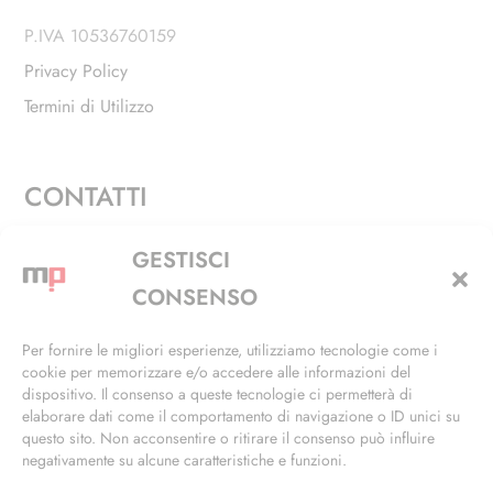
P.IVA 10536760159
Privacy Policy
Termini di Utilizzo
CONTATTI
Via Alfieri, 27 - Trezzano Sul Naviglio (MI)
GESTISCI
+39 02 4846 3155
CONSENSO
+39 02 4846 3148
Per fornire le migliori esperienze, utilizziamo tecnologie come i
cookie per memorizzare e/o accedere alle informazioni del
info@masterphil.it
dispositivo. Il consenso a queste tecnologie ci permetterà di
elaborare dati come il comportamento di navigazione o ID unici su
questo sito. Non acconsentire o ritirare il consenso può influire
negativamente su alcune caratteristiche e funzioni.