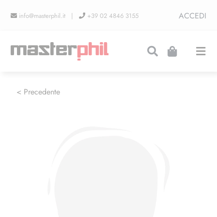
Salta
ACCEDI
info@masterphil.it |
+39 02 4846 3155
al
contenuto
Togg
Navi
PRODUZIONI
< Precedente
LINEA COLLEZIONISMO
FIERE
CONTATTI