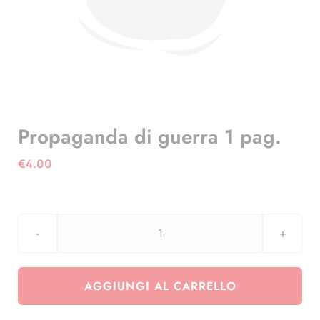
Propaganda di guerra 1 pag.
€
4.00
Propaganda
di
guerra
AGGIUNGI AL CARRELLO
1
pag.