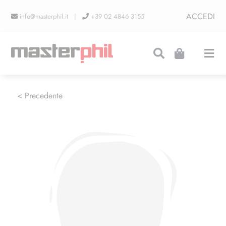
Salta
ACCEDI
info@masterphil.it |
+39 02 4846 3155
al
contenuto
Togg
Navi
PRODUZIONI
< Precedente
LINEA COLLEZIONISMO
FIERE
CONTATTI