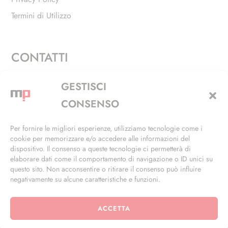
Termini di Utilizzo
CONTATTI
Via Alfieri, 27 - Trezzano Sul Naviglio (MI)
GESTISCI
+39 02 4846 3155
CONSENSO
+39 02 4846 3148
Per fornire le migliori esperienze, utilizziamo tecnologie come i
cookie per memorizzare e/o accedere alle informazioni del
info@masterphil.it
dispositivo. Il consenso a queste tecnologie ci permetterà di
elaborare dati come il comportamento di navigazione o ID unici su
questo sito. Non acconsentire o ritirare il consenso può influire
negativamente su alcune caratteristiche e funzioni.
ACCETTA
© 2026 | All Rights Reserved | Powered by
Ramdac