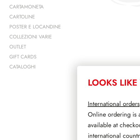
CARTAMONETA
CARTOLINE
POSTER E LOCANDINE
COLLEZIONI VARIE
OUTLET
GIFT CARDS
CATALOGHI
LOOKS LIKE 
PRODOTTI 
International orders
Online ordering is 
available at checko
international count