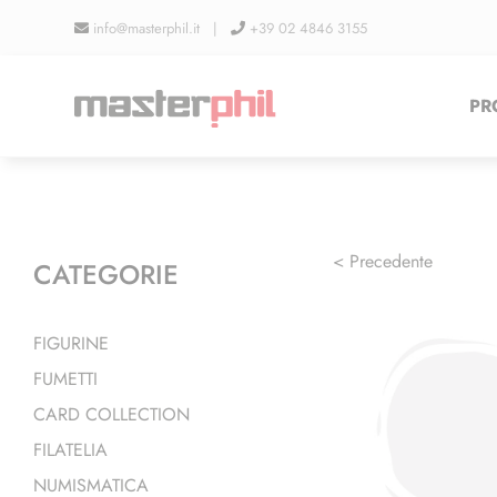
Salta
info@masterphil.it |
+39 02 4846 3155
al
contenuto
PR
< Precedente
CATEGORIE
FIGURINE
FUMETTI
CARD COLLECTION
FILATELIA
NUMISMATICA