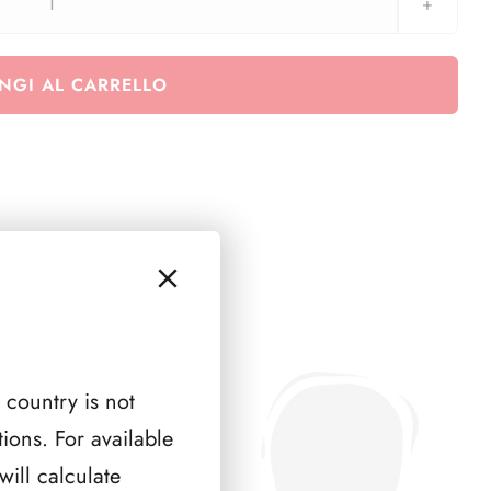
Kit
inserti
colonie
NGI AL CARRELLO
UMBERTO
I
-
2
pag.
quantità
 country is not
ions. For available
ill calculate