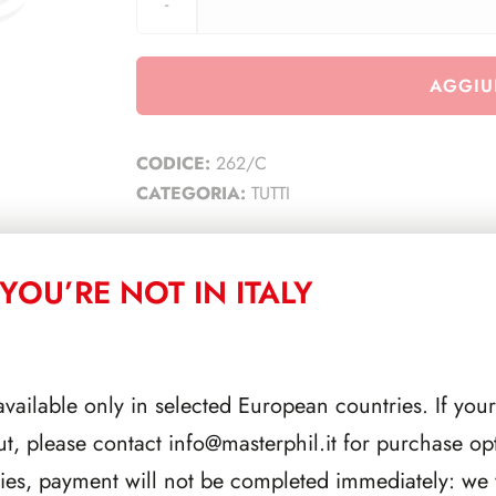
AGGIU
CODICE:
262/C
CATEGORIA:
TUTTI
YOU’RE NOT IN ITALY
CORRELATI
available only in selected European countries. If your
ut, please contact
info@masterphil.it
for purchase opt
ries, payment will not be completed immediately: we w