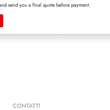
and send you a final quote before payment.
A 1989
SFORZESCO ITALIA 1996
PRES
PAGINE 6
CONTATTI