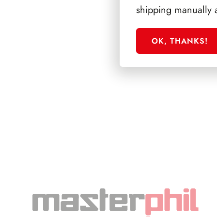
shipping manually 
OK, THANKS!
SFORZESCO ITALI
PAGINE 3